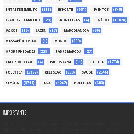
(111)
(531)
(340)
ENTRETENIMENTO
ESPORTE
EVENTOS
(23)
(4)
(17676)
FRANCISCO MACEDO
FRONTEIRAS
INÍCIO
(15)
(17)
(50)
JAICÓS
LAZER
MARCOLÂNDIA
(1)
(290)
MASSAPÊ DO PIAUÍ
MUNDO
(229)
(27)
OPORTUNIDADES
PADRE MARCOS
(4)
(11)
(1774)
PATOS DO PIAUÍ
PAULISTANA
POLÍCIA
(3139)
(330)
(2546)
POLÍTICA
RELIGIÃO
SAÚDE
(3714)
(4067)
(383)
SIMÕES
PIAUÍ
POLITICA
IMPORTANTE
Somente os artigos não assinados são de responsabilidade do Site
Simões Online. Os demais, não representam necessariamente a