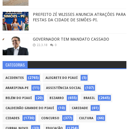
PREFEITO ZÉ WLISSES ANUNCIA ATRAÇÕES PARA
FESTAS DA CIDADE DE SIMÕES-PI.
GOVERNADOR TEM MANDATO CASSADO
22.3.18
0
CATEGORIAS
(2765)
(5)
ACIDENTES
ALEGRETE DO PIAUÍ
(11)
(107)
ARARIPINA-PE
ASSISTÊNCIA SOCIAL
(20)
(655)
(2645)
BELÉM DO PIAUÍ
BIZARRO
BRASIL
(10)
(61)
CALDEIRÃO GRANDE DO PIAUÍ
CARIDADE
(1730)
(377)
(66)
CIDADES
CONCURSO
CULTURA
(33)
(1254)
CURRAL NOVO
EDUCAÇÃO