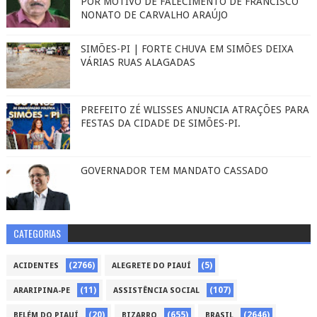
POR MOTIVO DE FALECIMENTO DE FRANCISCO
NONATO DE CARVALHO ARAÚJO
SIMÕES-PI | FORTE CHUVA EM SIMÕES DEIXA
VÁRIAS RUAS ALAGADAS
PREFEITO ZÉ WLISSES ANUNCIA ATRAÇÕES PARA
FESTAS DA CIDADE DE SIMÕES-PI.
GOVERNADOR TEM MANDATO CASSADO
CATEGORIAS
(2766)
(5)
ACIDENTES
ALEGRETE DO PIAUÍ
(11)
(107)
ARARIPINA-PE
ASSISTÊNCIA SOCIAL
(20)
(655)
(2646)
BELÉM DO PIAUÍ
BIZARRO
BRASIL