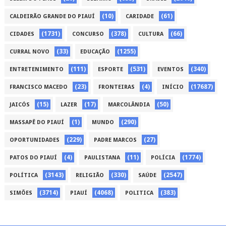
(10)
(61)
CALDEIRÃO GRANDE DO PIAUÍ
CARIDADE
(1731)
(378)
(66)
CIDADES
CONCURSO
CULTURA
(33)
(1255)
CURRAL NOVO
EDUCAÇÃO
(111)
(531)
(340)
ENTRETENIMENTO
ESPORTE
EVENTOS
(23)
(4)
(17687)
FRANCISCO MACEDO
FRONTEIRAS
INÍCIO
(15)
(17)
(50)
JAICÓS
LAZER
MARCOLÂNDIA
(1)
(290)
MASSAPÊ DO PIAUÍ
MUNDO
(229)
(27)
OPORTUNIDADES
PADRE MARCOS
(4)
(11)
(1774)
PATOS DO PIAUÍ
PAULISTANA
POLÍCIA
(3143)
(330)
(2547)
POLÍTICA
RELIGIÃO
SAÚDE
(3714)
(4068)
(383)
SIMÕES
PIAUÍ
POLITICA