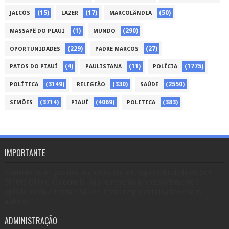
(15)
(17)
(50)
JAICÓS
LAZER
MARCOLÂNDIA
(1)
(290)
MASSAPÊ DO PIAUÍ
MUNDO
(229)
(27)
OPORTUNIDADES
PADRE MARCOS
(4)
(11)
(1775)
PATOS DO PIAUÍ
PAULISTANA
POLÍCIA
(3149)
(330)
(2550)
POLÍTICA
RELIGIÃO
SAÚDE
(3714)
(4069)
(383)
SIMÕES
PIAUÍ
POLITICA
IMPORTANTE
Somente os artigos não assinados são de responsabilidade do Site
Simões Online. Os demais, não representam necessariamente a
opinião desta editoria e são de inteira responsabilidade de seus
autores.
ADMINISTRAÇÃO