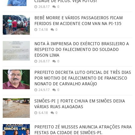
CIDADE DE PICOS. VEJA FOTOS!
26.8.17
0
BEBÊ MORRE E VÁRIOS PASSAGEIROS FICAM
FERIDOS EM ACIDENTE COM VAN NA PI-135
7.4.18
0
NOTA À IMPRENSA DO EXÉRCITO BRASILEIRO A
RESPEITO DO FALECIMENTO DO SOLDADO
EDSON LIMA
26.8.17
0
PREFEITO DECRETA LUTO OFICIAL DE TRÊS DIAS
POR MOTIVO DE FALECIMENTO DE FRANCISCO
NONATO DE CARVALHO ARAÚJO
24.9.17
0
SIMÕES-PI | FORTE CHUVA EM SIMÕES DEIXA
VÁRIAS RUAS ALAGADAS
6.4.18
0
PREFEITO ZÉ WLISSES ANUNCIA ATRAÇÕES PARA
FESTAS DA CIDADE DE SIMÕES-PI.