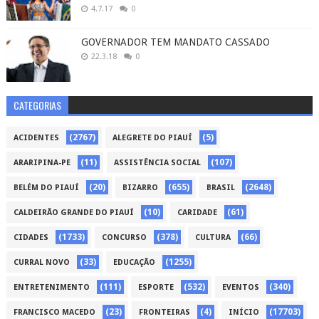
4.7.17
0
GOVERNADOR TEM MANDATO CASSADO
22.3.18
0
CATEGORIAS
(2767)
(5)
ACIDENTES
ALEGRETE DO PIAUÍ
(11)
(107)
ARARIPINA-PE
ASSISTÊNCIA SOCIAL
(20)
(655)
(2648)
BELÉM DO PIAUÍ
BIZARRO
BRASIL
(10)
(61)
CALDEIRÃO GRANDE DO PIAUÍ
CARIDADE
(1733)
(378)
(66)
CIDADES
CONCURSO
CULTURA
(33)
(1255)
CURRAL NOVO
EDUCAÇÃO
(111)
(532)
(340)
ENTRETENIMENTO
ESPORTE
EVENTOS
(23)
(4)
(17703)
FRANCISCO MACEDO
FRONTEIRAS
INÍCIO