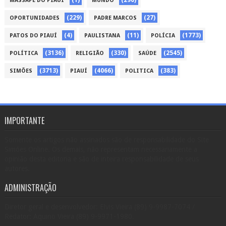
MASSAPÊ DO PIAUÍ
MUNDO
(229)
(27)
OPORTUNIDADES
PADRE MARCOS
(4)
(11)
(1773)
PATOS DO PIAUÍ
PAULISTANA
POLÍCIA
(3136)
(330)
(2545)
POLÍTICA
RELIGIÃO
SAÚDE
(3713)
(4066)
(383)
SIMÕES
PIAUÍ
POLITICA
IMPORTANTE
Somente os artigos não assinados são de responsabilidade do Site
Simões Online. Os demais, não representam necessariamente a
opinião desta editoria e são de inteira responsabilidade de seus
autores.
ADMINISTRAÇÃO
Diretor geral e desenvolvedor: Elvis Vieira (89) 9-9987-7074 /
Redator: Aquino Vieira (89) 9-9971-1980.