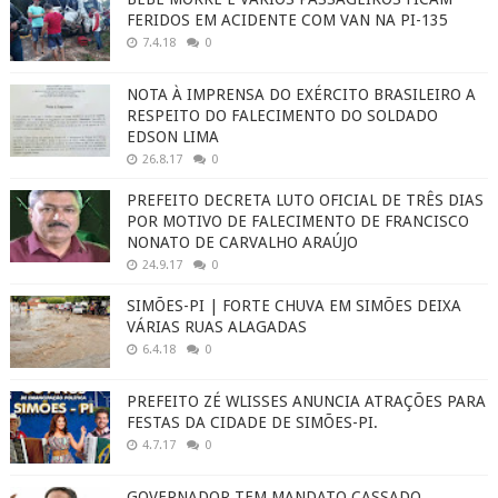
FERIDOS EM ACIDENTE COM VAN NA PI-135
7.4.18
0
NOTA À IMPRENSA DO EXÉRCITO BRASILEIRO A
RESPEITO DO FALECIMENTO DO SOLDADO
EDSON LIMA
26.8.17
0
PREFEITO DECRETA LUTO OFICIAL DE TRÊS DIAS
POR MOTIVO DE FALECIMENTO DE FRANCISCO
NONATO DE CARVALHO ARAÚJO
24.9.17
0
SIMÕES-PI | FORTE CHUVA EM SIMÕES DEIXA
VÁRIAS RUAS ALAGADAS
6.4.18
0
PREFEITO ZÉ WLISSES ANUNCIA ATRAÇÕES PARA
FESTAS DA CIDADE DE SIMÕES-PI.
4.7.17
0
GOVERNADOR TEM MANDATO CASSADO