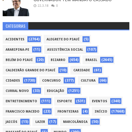
22.3.18
0
CATEGORIAS
(2764)
(5)
ACIDENTES
ALEGRETE DO PIAUÍ
(11)
(107)
ARARIPINA-PE
ASSISTÊNCIA SOCIAL
(20)
(654)
(2645)
BELÉM DO PIAUÍ
BIZARRO
BRASIL
(10)
(61)
CALDEIRÃO GRANDE DO PIAUÍ
CARIDADE
(1730)
(377)
(66)
CIDADES
CONCURSO
CULTURA
(33)
(1251)
CURRAL NOVO
EDUCAÇÃO
(111)
(531)
(340)
ENTRETENIMENTO
ESPORTE
EVENTOS
(23)
(4)
(17668)
FRANCISCO MACEDO
FRONTEIRAS
INÍCIO
(15)
(17)
(50)
JAICÓS
LAZER
MARCOLÂNDIA
(1)
(290)