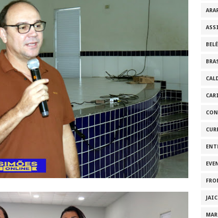
ARA
ASS
BEL
BRA
CAL
CAR
CON
CUR
ENT
EVE
FRO
JAI
MAR