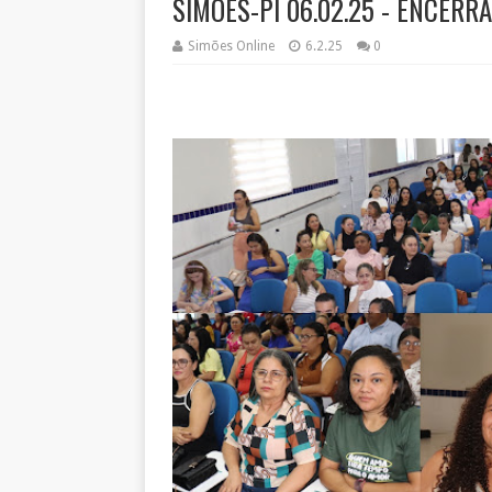
SIMÕES-PI 06.02.25 - ENCERR
Simões Online
6.2.25
0