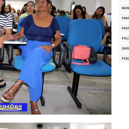
MU
PAD
PAU
POL
SAÚ
PIA