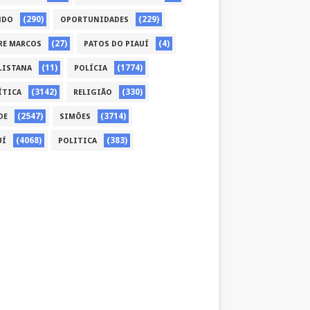
(290)
(229)
NDO
OPORTUNIDADES
(27)
(4)
RE MARCOS
PATOS DO PIAUÍ
(11)
(1774)
LISTANA
POLÍCIA
(3142)
(330)
ÍTICA
RELIGIÃO
(2547)
(3714)
DE
SIMÕES
(4068)
(383)
UÍ
POLITICA