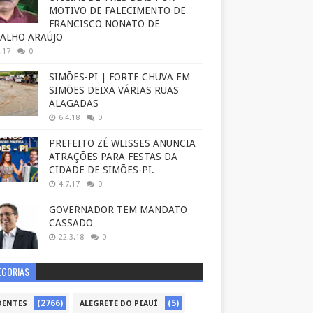
MOTIVO DE FALECIMENTO DE
FRANCISCO NONATO DE
ALHO ARAÚJO
.17
0
SIMÕES-PI | FORTE CHUVA EM
SIMÕES DEIXA VÁRIAS RUAS
ALAGADAS
6.4.18
0
PREFEITO ZÉ WLISSES ANUNCIA
ATRAÇÕES PARA FESTAS DA
CIDADE DE SIMÕES-PI.
4.7.17
0
GOVERNADOR TEM MANDATO
CASSADO
22.3.18
0
EGORIAS
(2766)
(5)
DENTES
ALEGRETE DO PIAUÍ