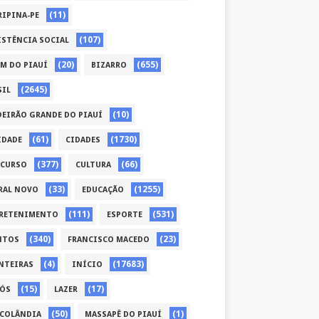
(11)
RIPINA-PE
(107)
ISTÊNCIA SOCIAL
(20)
(655)
ÉM DO PIAUÍ
BIZARRO
(2645)
SIL
(10)
DEIRÃO GRANDE DO PIAUÍ
(61)
(1730)
IDADE
CIDADES
(377)
(66)
CURSO
CULTURA
(33)
(1255)
RAL NOVO
EDUCAÇÃO
(111)
(531)
RETENIMENTO
ESPORTE
(340)
(23)
NTOS
FRANCISCO MACEDO
(4)
(17683)
NTEIRAS
INÍCIO
(15)
(17)
CÓS
LAZER
(50)
(1)
COLÂNDIA
MASSAPÊ DO PIAUÍ