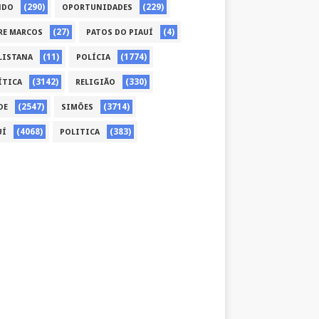
(290)
(229)
NDO
OPORTUNIDADES
(27)
(4)
RE MARCOS
PATOS DO PIAUÍ
(11)
(1774)
LISTANA
POLÍCIA
(3142)
(330)
ÍTICA
RELIGIÃO
(2547)
(3714)
DE
SIMÕES
(4068)
(383)
UÍ
POLITICA