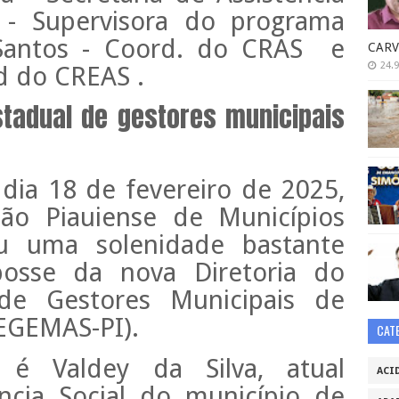
s - Supervisora do programa
a Santos - Coord. do CRAS e
CARV
24.9
d do CREAS .
stadual de gestores municipais
dia 18 de fevereiro de 2025,
ão Piauiense de Municípios
u uma solenidade bastante
posse da nova Diretoria do
 de Gestores Municipais de
OEGEMAS-PI).
CAT
é Valdey da Silva, atual
ACI
ência Social do município de