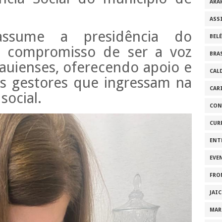
ARA
ASS
assume a presidência do
BEL
compromisso de ser a voz
BRA
auienses, oferecendo apoio e
CAL
s gestores que ingressam na
CAR
social.
CON
CUR
ENT
EVE
FRO
JAI
MAR