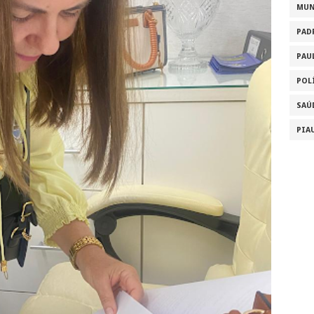
MU
PAD
PAU
POL
SAÚ
PIA