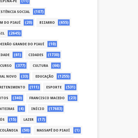
(11)
RIPINA-PE
(107)
ISTÊNCIA SOCIAL
(20)
(655)
ÉM DO PIAUÍ
BIZARRO
(2645)
SIL
(10)
DEIRÃO GRANDE DO PIAUÍ
(61)
(1730)
IDADE
CIDADES
(377)
(66)
CURSO
CULTURA
(33)
(1255)
RAL NOVO
EDUCAÇÃO
(111)
(531)
RETENIMENTO
ESPORTE
(340)
(23)
NTOS
FRANCISCO MACEDO
(4)
(17683)
NTEIRAS
INÍCIO
(15)
(17)
CÓS
LAZER
(50)
(1)
COLÂNDIA
MASSAPÊ DO PIAUÍ