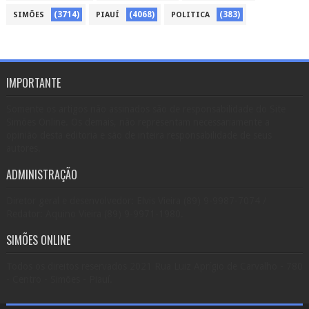
(3714)
(4068)
(383)
SIMÕES
PIAUÍ
POLITICA
IMPORTANTE
Somente os artigos não assinados são de responsabilidade do Site
Simões Online. Os demais, não representam necessariamente a
opinião desta editoria e são de inteira responsabilidade de seus
autores.
ADMINISTRAÇÃO
Diretor geral e desenvolvedor: Elvis Vieira (89) 9-9987-7074 /
Redator: Aquino Vieira (89) 9-9971-1980.
SIMÕES ONLINE
Todos os direitos reservados 2021 Rua Luiz Aprígio de Carvalho - 780
- Centro - Simões - Piauí.