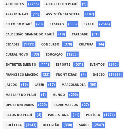
(2766)
(5)
ACIDENTES
ALEGRETE DO PIAUÍ
(11)
(107)
ARARIPINA-PE
ASSISTÊNCIA SOCIAL
(20)
(655)
(2646)
BELÉM DO PIAUÍ
BIZARRO
BRASIL
(10)
(61)
CALDEIRÃO GRANDE DO PIAUÍ
CARIDADE
(1731)
(378)
(66)
CIDADES
CONCURSO
CULTURA
(33)
(1255)
CURRAL NOVO
EDUCAÇÃO
(111)
(531)
(340)
ENTRETENIMENTO
ESPORTE
EVENTOS
(23)
(4)
(17687)
FRANCISCO MACEDO
FRONTEIRAS
INÍCIO
(15)
(17)
(50)
JAICÓS
LAZER
MARCOLÂNDIA
(1)
(290)
MASSAPÊ DO PIAUÍ
MUNDO
(229)
(27)
OPORTUNIDADES
PADRE MARCOS
(4)
(11)
(1774)
PATOS DO PIAUÍ
PAULISTANA
POLÍCIA
(3143)
(330)
(2547)
POLÍTICA
RELIGIÃO
SAÚDE