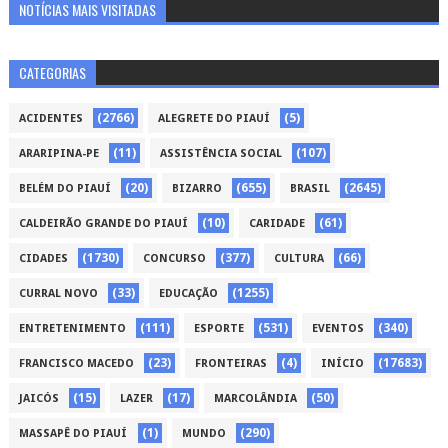
NOTÍCIAS MAIS VISITADAS
CATEGORIAS
(2766)
(5)
ACIDENTES
ALEGRETE DO PIAUÍ
(11)
(107)
ARARIPINA-PE
ASSISTÊNCIA SOCIAL
(20)
(655)
(2645)
BELÉM DO PIAUÍ
BIZARRO
BRASIL
(10)
(61)
CALDEIRÃO GRANDE DO PIAUÍ
CARIDADE
(1730)
(377)
(66)
CIDADES
CONCURSO
CULTURA
(33)
(1255)
CURRAL NOVO
EDUCAÇÃO
(111)
(531)
(340)
ENTRETENIMENTO
ESPORTE
EVENTOS
(23)
(4)
(17683)
FRANCISCO MACEDO
FRONTEIRAS
INÍCIO
(15)
(17)
(50)
JAICÓS
LAZER
MARCOLÂNDIA
(1)
(290)
MASSAPÊ DO PIAUÍ
MUNDO