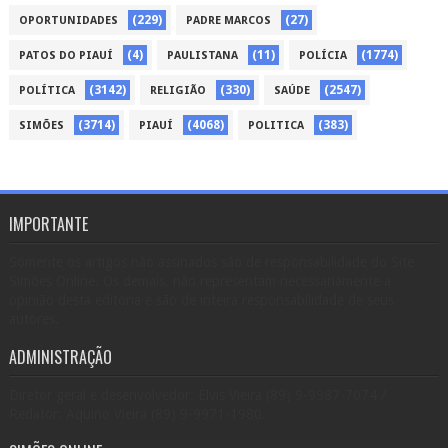
(229)
(27)
OPORTUNIDADES
PADRE MARCOS
(4)
(11)
(1774)
PATOS DO PIAUÍ
PAULISTANA
POLÍCIA
(3142)
(330)
(2547)
POLÍTICA
RELIGIÃO
SAÚDE
(3714)
(4068)
(383)
SIMÕES
PIAUÍ
POLITICA
IMPORTANTE
Somente os artigos não assinados são de responsabilidade do Site
Simões Online. Os demais, não representam necessariamente a
opinião desta editoria e são de inteira responsabilidade de seus
autores.
ADMINISTRAÇÃO
Diretor geral e desenvolvedor: Elvis Vieira (89) 9-9987-7074 /
Redator: Aquino Vieira (89) 9-9971-1980.