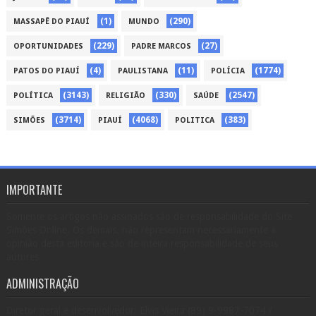
(1)
(290)
MASSAPÊ DO PIAUÍ
MUNDO
(229)
(27)
OPORTUNIDADES
PADRE MARCOS
(4)
(11)
(1774)
PATOS DO PIAUÍ
PAULISTANA
POLÍCIA
(3143)
(330)
(2547)
POLÍTICA
RELIGIÃO
SAÚDE
(3714)
(4068)
(383)
SIMÕES
PIAUÍ
POLITICA
IMPORTANTE
Somente os artigos não assinados são de responsabilidade do Site
Simões Online. Os demais, não representam necessariamente a
opinião desta editoria e são de inteira responsabilidade de seus
autores.
ADMINISTRAÇÃO
Diretor geral e desenvolvedor: Elvis Vieira (89) 9-9987-7074 /