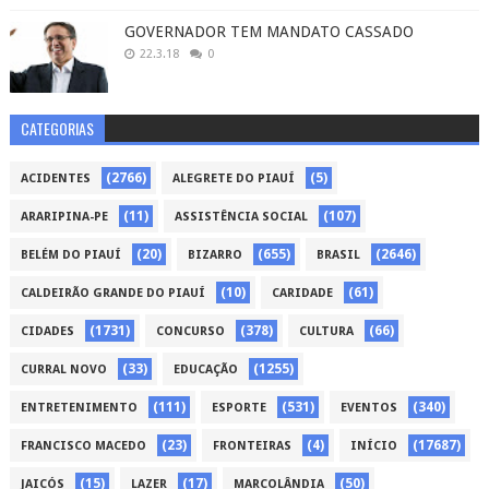
GOVERNADOR TEM MANDATO CASSADO
22.3.18
0
CATEGORIAS
(2766)
(5)
ACIDENTES
ALEGRETE DO PIAUÍ
(11)
(107)
ARARIPINA-PE
ASSISTÊNCIA SOCIAL
(20)
(655)
(2646)
BELÉM DO PIAUÍ
BIZARRO
BRASIL
(10)
(61)
CALDEIRÃO GRANDE DO PIAUÍ
CARIDADE
(1731)
(378)
(66)
CIDADES
CONCURSO
CULTURA
(33)
(1255)
CURRAL NOVO
EDUCAÇÃO
(111)
(531)
(340)
ENTRETENIMENTO
ESPORTE
EVENTOS
(23)
(4)
(17687)
FRANCISCO MACEDO
FRONTEIRAS
INÍCIO
(15)
(17)
(50)
JAICÓS
LAZER
MARCOLÂNDIA