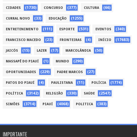
(1730)
(377)
(66)
CIDADES
CONCURSO
CULTURA
(33)
(1255)
CURRAL NOVO
EDUCAÇÃO
(111)
(531)
(340)
ENTRETENIMENTO
ESPORTE
EVENTOS
(23)
(4)
(17683)
FRANCISCO MACEDO
FRONTEIRAS
INÍCIO
(15)
(17)
(50)
JAICÓS
LAZER
MARCOLÂNDIA
(1)
(290)
MASSAPÊ DO PIAUÍ
MUNDO
(229)
(27)
OPORTUNIDADES
PADRE MARCOS
(4)
(11)
(1774)
PATOS DO PIAUÍ
PAULISTANA
POLÍCIA
(3142)
(330)
(2547)
POLÍTICA
RELIGIÃO
SAÚDE
(3714)
(4068)
(383)
SIMÕES
PIAUÍ
POLITICA
IMPORTANTE