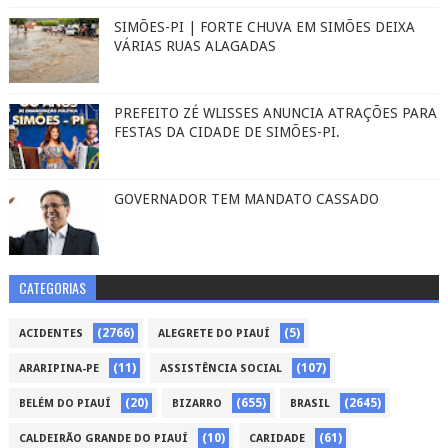
SIMÕES-PI | FORTE CHUVA EM SIMÕES DEIXA
VÁRIAS RUAS ALAGADAS
PREFEITO ZÉ WLISSES ANUNCIA ATRAÇÕES PARA
FESTAS DA CIDADE DE SIMÕES-PI.
GOVERNADOR TEM MANDATO CASSADO
CATEGORIAS
(2766)
(5)
ACIDENTES
ALEGRETE DO PIAUÍ
(11)
(107)
ARARIPINA-PE
ASSISTÊNCIA SOCIAL
(20)
(655)
(2645)
BELÉM DO PIAUÍ
BIZARRO
BRASIL
(10)
(61)
CALDEIRÃO GRANDE DO PIAUÍ
CARIDADE