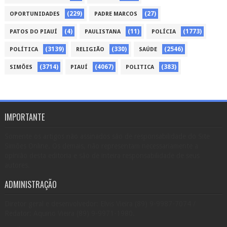
(229)
(27)
OPORTUNIDADES
PADRE MARCOS
(4)
(11)
(1773)
PATOS DO PIAUÍ
PAULISTANA
POLÍCIA
(3139)
(330)
(2546)
POLÍTICA
RELIGIÃO
SAÚDE
(3714)
(4067)
(383)
SIMÕES
PIAUÍ
POLITICA
IMPORTANTE
Somente os artigos não assinados são de responsabilidade do Site
Simões Online. Os demais, não representam necessariamente a
opinião desta editoria e são de inteira responsabilidade de seus
autores.
ADMINISTRAÇÃO
Diretor geral e desenvolvedor: Elvis Vieira (89) 9-9987-7074 /
Redator: Aquino Vieira (89) 9-9971-1980.