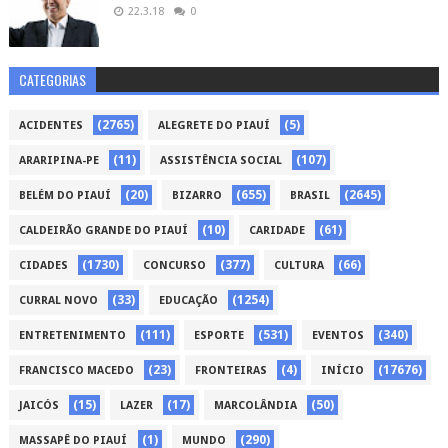
22.3.18
0
CATEGORIAS
(2765)
(5)
ACIDENTES
ALEGRETE DO PIAUÍ
(11)
(107)
ARARIPINA-PE
ASSISTÊNCIA SOCIAL
(20)
(655)
(2645)
BELÉM DO PIAUÍ
BIZARRO
BRASIL
(10)
(61)
CALDEIRÃO GRANDE DO PIAUÍ
CARIDADE
(1730)
(377)
(66)
CIDADES
CONCURSO
CULTURA
(33)
(1254)
CURRAL NOVO
EDUCAÇÃO
(111)
(531)
(340)
ENTRETENIMENTO
ESPORTE
EVENTOS
(23)
(4)
(17676)
FRANCISCO MACEDO
FRONTEIRAS
INÍCIO
(15)
(17)
(50)
JAICÓS
LAZER
MARCOLÂNDIA
(1)
(290)
MASSAPÊ DO PIAUÍ
MUNDO