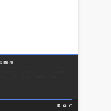
S ONLINE
os direitos reservados 2021 Rua Luiz Aprígio
valho - 780 - Centro - Simões - Piauí.