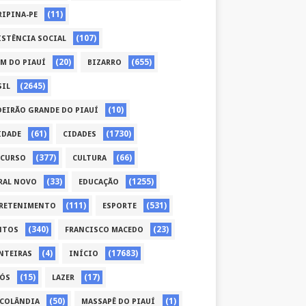
(11)
RIPINA-PE
(107)
ISTÊNCIA SOCIAL
(20)
(655)
ÉM DO PIAUÍ
BIZARRO
(2645)
SIL
(10)
DEIRÃO GRANDE DO PIAUÍ
(61)
(1730)
IDADE
CIDADES
(377)
(66)
CURSO
CULTURA
(33)
(1255)
RAL NOVO
EDUCAÇÃO
(111)
(531)
RETENIMENTO
ESPORTE
(340)
(23)
NTOS
FRANCISCO MACEDO
(4)
(17683)
NTEIRAS
INÍCIO
(15)
(17)
CÓS
LAZER
(50)
(1)
COLÂNDIA
MASSAPÊ DO PIAUÍ