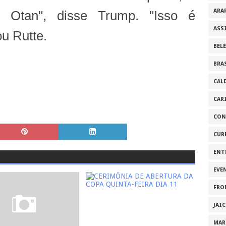
ARA
 Otan", disse Trump. "Isso é
ASS
u Rutte.
BEL
BRA
CAL
CAR
CON
CUR
ENT
EVE
FRO
JAI
MAR