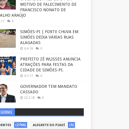
MOTIVO DE FALECIMENTO DE
FRANCISCO NONATO DE
ALHO ARAÚJO
.17
0
SIMÕES-PI | FORTE CHUVA EM
SIMÕES DEIXA VÁRIAS RUAS
ALAGADAS
6.4.18
0
PREFEITO ZÉ WLISSES ANUNCIA
ATRAÇÕES PARA FESTAS DA
CIDADE DE SIMÕES-PI.
4.7.17
0
GOVERNADOR TEM MANDATO
CASSADO
22.3.18
0
EGORIAS
(2766)
(5)
DENTES
ALEGRETE DO PIAUÍ