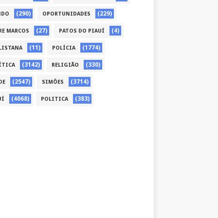
(290)
(229)
NDO
OPORTUNIDADES
(27)
(4)
RE MARCOS
PATOS DO PIAUÍ
(11)
(1774)
LISTANA
POLÍCIA
(3142)
(330)
ÍTICA
RELIGIÃO
(2547)
(3714)
DE
SIMÕES
(4068)
(383)
UÍ
POLITICA