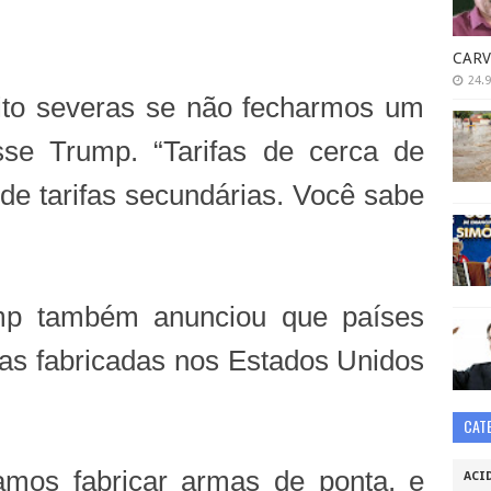
CARV
24.9
ito severas se não fecharmos um
sse Trump. “Tarifas de cerca de
e tarifas secundárias. Você sabe
ump também anunciou que países
s fabricadas nos Estados Unidos
CAT
mos fabricar armas de ponta, e
ACI