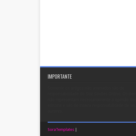
IMPORTANTE
Somente os artigos não assinados são de
responsabilidade do Site Simões Online. Os dem
não representam necessariamente a opinião de
editoria e são de inteira responsabilidade de se
autores.
SoraTemplates
|