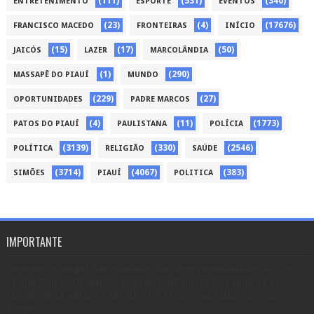
(111)
(531)
(340)
ENTRETENIMENTO
ESPORTE
EVENTOS
(23)
(4)
(17676)
FRANCISCO MACEDO
FRONTEIRAS
INÍCIO
(15)
(17)
(50)
JAICÓS
LAZER
MARCOLÂNDIA
(1)
(290)
MASSAPÊ DO PIAUÍ
MUNDO
(229)
(27)
OPORTUNIDADES
PADRE MARCOS
(4)
(11)
(1773)
PATOS DO PIAUÍ
PAULISTANA
POLÍCIA
(3139)
(330)
(2546)
POLÍTICA
RELIGIÃO
SAÚDE
(3714)
(4067)
(383)
SIMÕES
PIAUÍ
POLITICA
IMPORTANTE
Somente os artigos não assinados são de responsabilidade do Site
Simões Online. Os demais, não representam necessariamente a
opinião desta editoria e são de inteira responsabilidade de seus
autores.