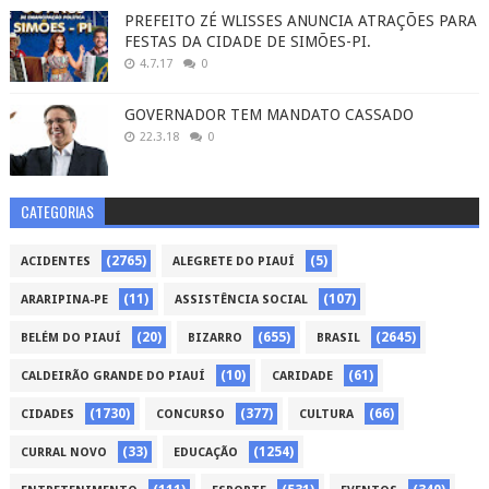
PREFEITO ZÉ WLISSES ANUNCIA ATRAÇÕES PARA
FESTAS DA CIDADE DE SIMÕES-PI.
4.7.17
0
GOVERNADOR TEM MANDATO CASSADO
22.3.18
0
CATEGORIAS
(2765)
(5)
ACIDENTES
ALEGRETE DO PIAUÍ
(11)
(107)
ARARIPINA-PE
ASSISTÊNCIA SOCIAL
(20)
(655)
(2645)
BELÉM DO PIAUÍ
BIZARRO
BRASIL
(10)
(61)
CALDEIRÃO GRANDE DO PIAUÍ
CARIDADE
(1730)
(377)
(66)
CIDADES
CONCURSO
CULTURA
(33)
(1254)
CURRAL NOVO
EDUCAÇÃO