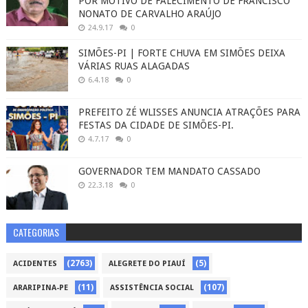
POR MOTIVO DE FALECIMENTO DE FRANCISCO
NONATO DE CARVALHO ARAÚJO
24.9.17
0
SIMÕES-PI | FORTE CHUVA EM SIMÕES DEIXA
VÁRIAS RUAS ALAGADAS
6.4.18
0
PREFEITO ZÉ WLISSES ANUNCIA ATRAÇÕES PARA
FESTAS DA CIDADE DE SIMÕES-PI.
4.7.17
0
GOVERNADOR TEM MANDATO CASSADO
22.3.18
0
CATEGORIAS
(2763)
(5)
ACIDENTES
ALEGRETE DO PIAUÍ
(11)
(107)
ARARIPINA-PE
ASSISTÊNCIA SOCIAL