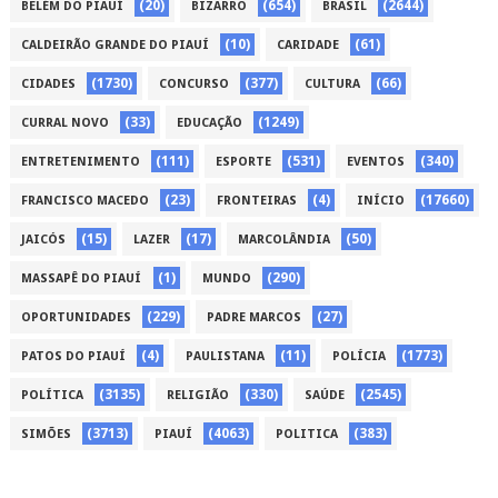
(20)
(654)
(2644)
BELÉM DO PIAUÍ
BIZARRO
BRASIL
(10)
(61)
CALDEIRÃO GRANDE DO PIAUÍ
CARIDADE
(1730)
(377)
(66)
CIDADES
CONCURSO
CULTURA
(33)
(1249)
CURRAL NOVO
EDUCAÇÃO
(111)
(531)
(340)
ENTRETENIMENTO
ESPORTE
EVENTOS
(23)
(4)
(17660)
FRANCISCO MACEDO
FRONTEIRAS
INÍCIO
(15)
(17)
(50)
JAICÓS
LAZER
MARCOLÂNDIA
(1)
(290)
MASSAPÊ DO PIAUÍ
MUNDO
(229)
(27)
OPORTUNIDADES
PADRE MARCOS
(4)
(11)
(1773)
PATOS DO PIAUÍ
PAULISTANA
POLÍCIA
(3135)
(330)
(2545)
POLÍTICA
RELIGIÃO
SAÚDE
(3713)
(4063)
(383)
SIMÕES
PIAUÍ
POLITICA