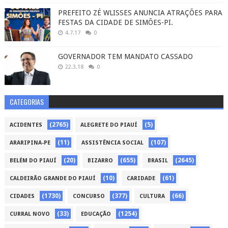
PREFEITO ZÉ WLISSES ANUNCIA ATRAÇÕES PARA
FESTAS DA CIDADE DE SIMÕES-PI.
4.7.17
0
GOVERNADOR TEM MANDATO CASSADO
22.3.18
0
CATEGORIAS
(2765)
(5)
ACIDENTES
ALEGRETE DO PIAUÍ
(11)
(107)
ARARIPINA-PE
ASSISTÊNCIA SOCIAL
(20)
(655)
(2645)
BELÉM DO PIAUÍ
BIZARRO
BRASIL
(10)
(61)
CALDEIRÃO GRANDE DO PIAUÍ
CARIDADE
(1730)
(377)
(66)
CIDADES
CONCURSO
CULTURA
(33)
(1254)
CURRAL NOVO
EDUCAÇÃO