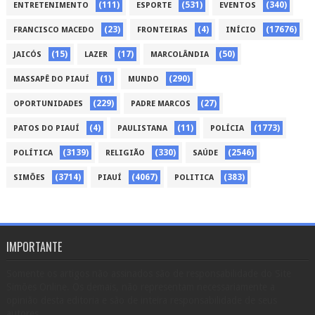
(111)
(531)
(340)
ENTRETENIMENTO
ESPORTE
EVENTOS
(23)
(4)
(17676)
FRANCISCO MACEDO
FRONTEIRAS
INÍCIO
(15)
(17)
(50)
JAICÓS
LAZER
MARCOLÂNDIA
(1)
(290)
MASSAPÊ DO PIAUÍ
MUNDO
(229)
(27)
OPORTUNIDADES
PADRE MARCOS
(4)
(11)
(1773)
PATOS DO PIAUÍ
PAULISTANA
POLÍCIA
(3139)
(330)
(2546)
POLÍTICA
RELIGIÃO
SAÚDE
(3714)
(4067)
(383)
SIMÕES
PIAUÍ
POLITICA
IMPORTANTE
Somente os artigos não assinados são de responsabilidade do Site
Simões Online. Os demais, não representam necessariamente a
opinião desta editoria e são de inteira responsabilidade de seus
autores.