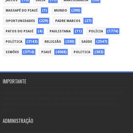
JAICÓS
LAZER
MARCOLÂNDIA
(1)
(290)
MASSAPÊ DO PIAUÍ
MUNDO
(229)
(27)
OPORTUNIDADES
PADRE MARCOS
(4)
(11)
(1774)
PATOS DO PIAUÍ
PAULISTANA
POLÍCIA
(3143)
(330)
(2547)
POLÍTICA
RELIGIÃO
SAÚDE
(3714)
(4068)
(383)
SIMÕES
PIAUÍ
POLITICA
IMPORTANTE
Somente os artigos não assinados são de responsabilidade do Site
Simões Online. Os demais, não representam necessariamente a
opinião desta editoria e são de inteira responsabilidade de seus
autores.
ADMINISTRAÇÃO
Diretor geral e desenvolvedor: Elvis Vieira (89) 9-9987-7074 /