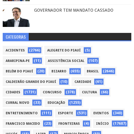
GOVERNADOR TEM MANDATO CASSADO
CATEGORIAS
(2766)
(5)
ACIDENTES
ALEGRETE DO PIAUÍ
(11)
(107)
ARARIPINA-PE
ASSISTÊNCIA SOCIAL
(20)
(655)
(2646)
BELÉM DO PIAUÍ
BIZARRO
BRASIL
(10)
(61)
CALDEIRÃO GRANDE DO PIAUÍ
CARIDADE
(1731)
(378)
(66)
CIDADES
CONCURSO
CULTURA
(33)
(1255)
CURRAL NOVO
EDUCAÇÃO
(111)
(531)
(340)
ENTRETENIMENTO
ESPORTE
EVENTOS
(23)
(4)
(17687)
FRANCISCO MACEDO
FRONTEIRAS
INÍCIO
(15)
(17)
(50)