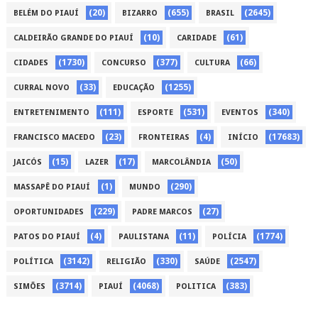
(20)
(655)
(2645)
BELÉM DO PIAUÍ
BIZARRO
BRASIL
(10)
(61)
CALDEIRÃO GRANDE DO PIAUÍ
CARIDADE
(1730)
(377)
(66)
CIDADES
CONCURSO
CULTURA
(33)
(1255)
CURRAL NOVO
EDUCAÇÃO
(111)
(531)
(340)
ENTRETENIMENTO
ESPORTE
EVENTOS
(23)
(4)
(17683)
FRANCISCO MACEDO
FRONTEIRAS
INÍCIO
(15)
(17)
(50)
JAICÓS
LAZER
MARCOLÂNDIA
(1)
(290)
MASSAPÊ DO PIAUÍ
MUNDO
(229)
(27)
OPORTUNIDADES
PADRE MARCOS
(4)
(11)
(1774)
PATOS DO PIAUÍ
PAULISTANA
POLÍCIA
(3142)
(330)
(2547)
POLÍTICA
RELIGIÃO
SAÚDE
(3714)
(4068)
(383)
SIMÕES
PIAUÍ
POLITICA