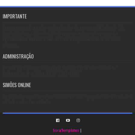
IMPORTANTE
Somente os artigos não assinados são de responsabilidade do Site
Simões Online. Os demais, não representam necessariamente a
opinião desta editoria e são de inteira responsabilidade de seus
autores.
ADMINISTRAÇÃO
Diretor geral e desenvolvedor: Elvis Vieira (89) 9-9987-7074 /
Redator: Aquino Vieira (89) 9-9971-1980.
SIMÕES ONLINE
Todos os direitos reservados 2021 Rua Luiz Aprígio de Carvalho - 780
- Centro - Simões - Piauí.
SoraTemplates
|