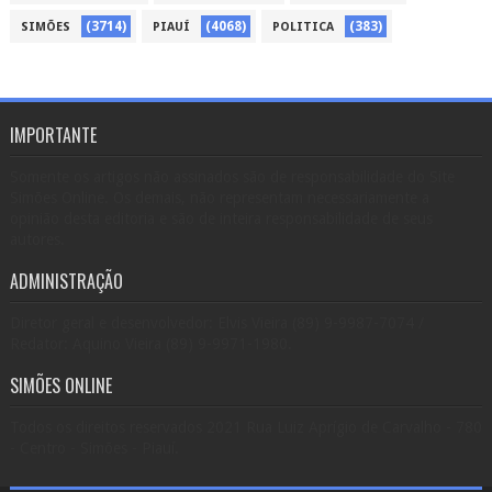
(3714)
(4068)
(383)
SIMÕES
PIAUÍ
POLITICA
IMPORTANTE
Somente os artigos não assinados são de responsabilidade do Site
Simões Online. Os demais, não representam necessariamente a
opinião desta editoria e são de inteira responsabilidade de seus
autores.
ADMINISTRAÇÃO
Diretor geral e desenvolvedor: Elvis Vieira (89) 9-9987-7074 /
Redator: Aquino Vieira (89) 9-9971-1980.
SIMÕES ONLINE
Todos os direitos reservados 2021 Rua Luiz Aprígio de Carvalho - 780
- Centro - Simões - Piauí.