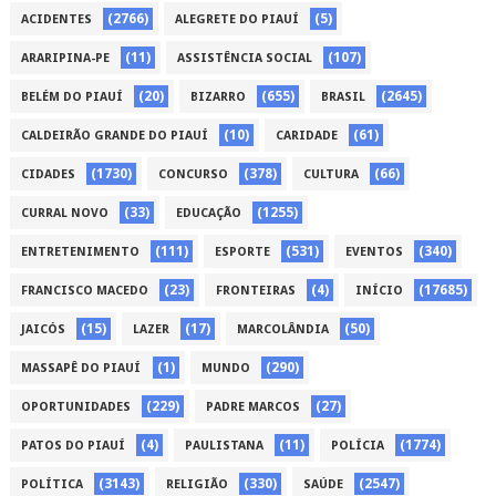
(2766)
(5)
ACIDENTES
ALEGRETE DO PIAUÍ
(11)
(107)
ARARIPINA-PE
ASSISTÊNCIA SOCIAL
(20)
(655)
(2645)
BELÉM DO PIAUÍ
BIZARRO
BRASIL
(10)
(61)
CALDEIRÃO GRANDE DO PIAUÍ
CARIDADE
(1730)
(378)
(66)
CIDADES
CONCURSO
CULTURA
(33)
(1255)
CURRAL NOVO
EDUCAÇÃO
(111)
(531)
(340)
ENTRETENIMENTO
ESPORTE
EVENTOS
(23)
(4)
(17685)
FRANCISCO MACEDO
FRONTEIRAS
INÍCIO
(15)
(17)
(50)
JAICÓS
LAZER
MARCOLÂNDIA
(1)
(290)
MASSAPÊ DO PIAUÍ
MUNDO
(229)
(27)
OPORTUNIDADES
PADRE MARCOS
(4)
(11)
(1774)
PATOS DO PIAUÍ
PAULISTANA
POLÍCIA
(3143)
(330)
(2547)
POLÍTICA
RELIGIÃO
SAÚDE