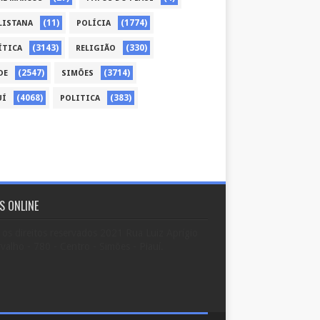
(11)
(1774)
LISTANA
POLÍCIA
(3143)
(330)
ÍTICA
RELIGIÃO
(2547)
(3714)
DE
SIMÕES
(4068)
(383)
UÍ
POLITICA
S ONLINE
os direitos reservados 2021 Rua Luiz Aprígio
valho - 780 - Centro - Simões - Piauí.