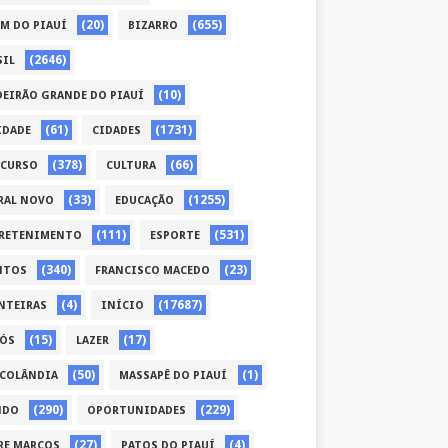
(20)
(655)
ÉM DO PIAUÍ
BIZARRO
(2646)
SIL
(10)
DEIRÃO GRANDE DO PIAUÍ
(61)
(1731)
IDADE
CIDADES
(378)
(66)
CURSO
CULTURA
(33)
(1255)
RAL NOVO
EDUCAÇÃO
(111)
(531)
RETENIMENTO
ESPORTE
(340)
(23)
NTOS
FRANCISCO MACEDO
(4)
(17687)
NTEIRAS
INÍCIO
(15)
(17)
CÓS
LAZER
(50)
(1)
COLÂNDIA
MASSAPÊ DO PIAUÍ
(290)
(229)
NDO
OPORTUNIDADES
(27)
(4)
RE MARCOS
PATOS DO PIAUÍ