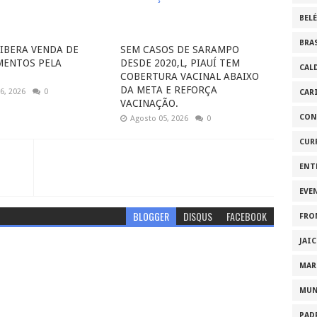
BEL
BRA
LIBERA VENDA DE
SEM CASOS DE SARAMPO
MENTOS PELA
DESDE 2020,L, PIAUÍ TEM
CAL
COBERTURA VACINAL ABAIXO
DA META E REFORÇA
6, 2026
0
CAR
VACINAÇÃO.
CON
Agosto 05, 2026
0
CUR
ENT
EVE
BLOGGER
DISQUS
FACEBOOK
FRO
JAI
MAR
MU
PAD