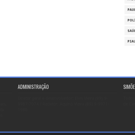
PAU
POL
SAÚ
PIA
ADMINISTRAÇÃO
SIMÕE
Diretor geral e desenvolvedor: Elvis Vieira (89) 9-
Todos 
ais,
9987-7074 / Redator: Aquino Vieira (89) 9-9971-
de Car
sta
1980.
us