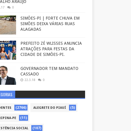
ALHO ARAÚJO
.17
0
SIMÕES-PI | FORTE CHUVA EM
SIMÕES DEIXA VÁRIAS RUAS
ALAGADAS
PREFEITO ZÉ WLISSES ANUNCIA
ATRAÇÕES PARA FESTAS DA
CIDADE DE SIMÕES-PI.
GOVERNADOR TEM MANDATO
CASSADO
22.3.18
0
EGORIAS
(2766)
(5)
DENTES
ALEGRETE DO PIAUÍ
(11)
RIPINA-PE
(107)
ISTÊNCIA SOCIAL