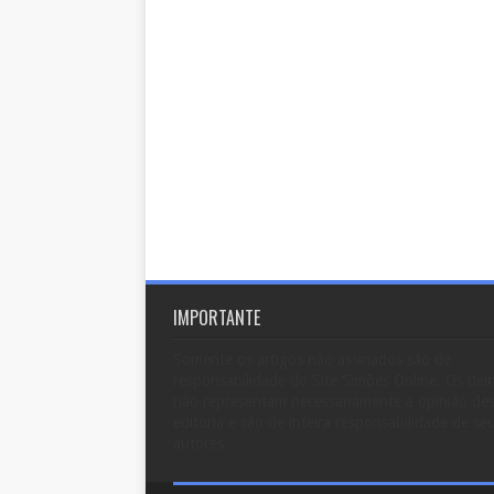
IMPORTANTE
Somente os artigos não assinados são de
responsabilidade do Site Simões Online. Os dem
não representam necessariamente a opinião de
editoria e são de inteira responsabilidade de se
autores.