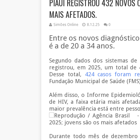
PIAUÍ REGISTROU 432 NOVOS C
MAIS AFETADOS.
Simões Online
8.12.25
0
Entre os novos diagnósticos
é a de 20 a 34 anos.
Segundo dados dos sistemas de i
registrou, em 2025, um total de 
Desse total,
424 casos foram re
Fundação Municipal de Saúde (FMS)
Além disso, o Informe Epidemioló
de HIV, a faixa etária mais afetad
maior prevalência está entre pesso
Reprodução / Agência Brasil -
2025; jovens são os mais afetados
Durante todo mês de dezembro e