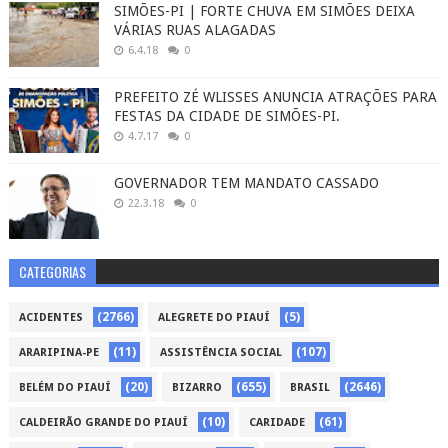
SIMÕES-PI | FORTE CHUVA EM SIMÕES DEIXA
VÁRIAS RUAS ALAGADAS
6.4.18
0
PREFEITO ZÉ WLISSES ANUNCIA ATRAÇÕES PARA
FESTAS DA CIDADE DE SIMÕES-PI.
4.7.17
0
GOVERNADOR TEM MANDATO CASSADO
22.3.18
0
CATEGORIAS
(2766)
(5)
ACIDENTES
ALEGRETE DO PIAUÍ
(11)
(107)
ARARIPINA-PE
ASSISTÊNCIA SOCIAL
(20)
(655)
(2646)
BELÉM DO PIAUÍ
BIZARRO
BRASIL
(10)
(61)
CALDEIRÃO GRANDE DO PIAUÍ
CARIDADE