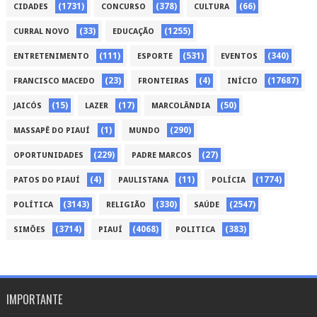
(1731)
(378)
(66)
CIDADES
CONCURSO
CULTURA
(33)
(1255)
CURRAL NOVO
EDUCAÇÃO
(111)
(531)
(340)
ENTRETENIMENTO
ESPORTE
EVENTOS
(23)
(4)
(17687)
FRANCISCO MACEDO
FRONTEIRAS
INÍCIO
(15)
(17)
(50)
JAICÓS
LAZER
MARCOLÂNDIA
(1)
(290)
MASSAPÊ DO PIAUÍ
MUNDO
(229)
(27)
OPORTUNIDADES
PADRE MARCOS
(4)
(11)
(1774)
PATOS DO PIAUÍ
PAULISTANA
POLÍCIA
(3143)
(330)
(2547)
POLÍTICA
RELIGIÃO
SAÚDE
(3714)
(4068)
(383)
SIMÕES
PIAUÍ
POLITICA
IMPORTANTE