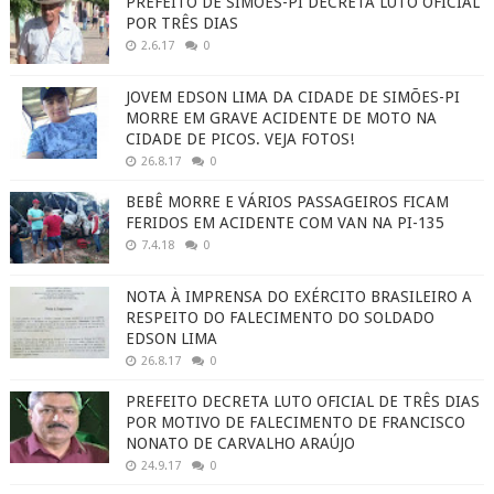
PREFEITO DE SIMÕES-PI DECRETA LUTO OFICIAL
POR TRÊS DIAS
2.6.17
0
JOVEM EDSON LIMA DA CIDADE DE SIMÕES-PI
MORRE EM GRAVE ACIDENTE DE MOTO NA
CIDADE DE PICOS. VEJA FOTOS!
26.8.17
0
BEBÊ MORRE E VÁRIOS PASSAGEIROS FICAM
FERIDOS EM ACIDENTE COM VAN NA PI-135
7.4.18
0
NOTA À IMPRENSA DO EXÉRCITO BRASILEIRO A
RESPEITO DO FALECIMENTO DO SOLDADO
EDSON LIMA
26.8.17
0
PREFEITO DECRETA LUTO OFICIAL DE TRÊS DIAS
POR MOTIVO DE FALECIMENTO DE FRANCISCO
NONATO DE CARVALHO ARAÚJO
24.9.17
0