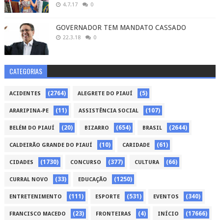
4.7.17
0
GOVERNADOR TEM MANDATO CASSADO
22.3.18
0
CATEGORIAS
(2764)
(5)
ACIDENTES
ALEGRETE DO PIAUÍ
(11)
(107)
ARARIPINA-PE
ASSISTÊNCIA SOCIAL
(20)
(654)
(2644)
BELÉM DO PIAUÍ
BIZARRO
BRASIL
(10)
(61)
CALDEIRÃO GRANDE DO PIAUÍ
CARIDADE
(1730)
(377)
(66)
CIDADES
CONCURSO
CULTURA
(33)
(1250)
CURRAL NOVO
EDUCAÇÃO
(111)
(531)
(340)
ENTRETENIMENTO
ESPORTE
EVENTOS
(23)
(4)
(17666)
FRANCISCO MACEDO
FRONTEIRAS
INÍCIO