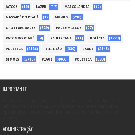
(15)
(17)
(50)
JAICÓS
LAZER
MARCOLÂNDIA
(1)
(290)
MASSAPÊ DO PIAUÍ
MUNDO
(229)
(27)
OPORTUNIDADES
PADRE MARCOS
(4)
(11)
(1773)
PATOS DO PIAUÍ
PAULISTANA
POLÍCIA
(3136)
(330)
(2545)
POLÍTICA
RELIGIÃO
SAÚDE
(3713)
(4066)
(383)
SIMÕES
PIAUÍ
POLITICA
IMPORTANTE
Somente os artigos não assinados são de responsabilidade do Site
Simões Online. Os demais, não representam necessariamente a
opinião desta editoria e são de inteira responsabilidade de seus
autores.
ADMINISTRAÇÃO