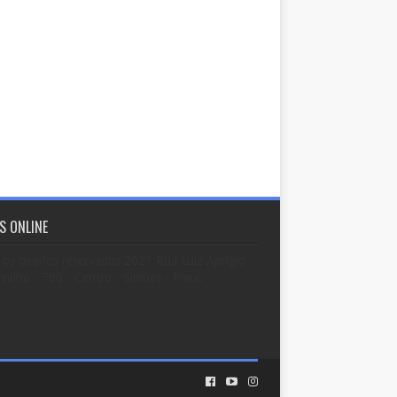
S ONLINE
os direitos reservados 2021 Rua Luiz Aprígio
valho - 780 - Centro - Simões - Piauí.