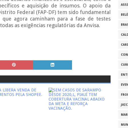
ecíficos e aquisição de insumos. O apoio da
ASS
istrito Federal (FAP-DF) tem sido fundamental
BEL
, que agora caminham para a fase de testes
odas as exigências regulatórias da Anvisa.
BRA
CAL
CAR
CON
CUR
ENT
EVE
FRO
JAI
MAR
MU