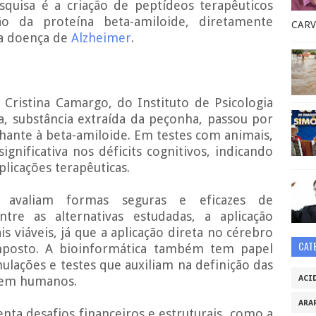
quisa é a criação de peptídeos terapêuticos
o da proteína beta-amiloide, diretamente
CARV
da doença de
Alzheimer
.
Cristina Camargo, do Instituto de Psicologia
a, substância extraída da peçonha, passou por
hante à beta-amiloide. Em testes com animais,
nificativa nos déficits cognitivos, indicando
plicações terapêuticas.
s avaliam formas seguras e eficazes de
tre as alternativas estudadas, a aplicação
 viáveis, já que a aplicação direta no cérebro
CAT
posto. A bioinformática também tem papel
ulações e testes que auxiliam na definição das
o em humanos.
ACI
ARA
nta desafios financeiros e estruturais, como a