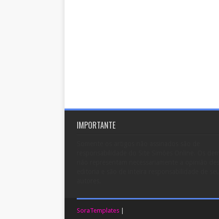
IMPORTANTE
Somente os artigos não assinados são de
responsabilidade do Site Simões Online. Os dem
não representam necessariamente a opinião de
editoria e são de inteira responsabilidade de se
autores.
SoraTemplates
|