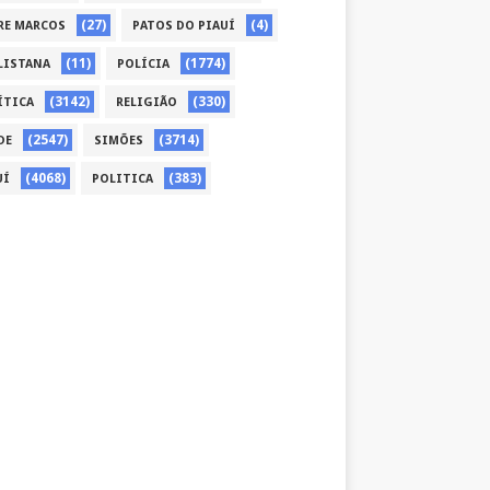
(27)
(4)
RE MARCOS
PATOS DO PIAUÍ
(11)
(1774)
LISTANA
POLÍCIA
(3142)
(330)
ÍTICA
RELIGIÃO
(2547)
(3714)
DE
SIMÕES
(4068)
(383)
UÍ
POLITICA