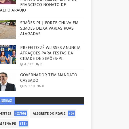
FRANCISCO NONATO DE
ALHO ARAÚJO
SIMÕES-PI | FORTE CHUVA EM
SIMÕES DEIXA VÁRIAS RUAS
ALAGADAS
PREFEITO ZÉ WLISSES ANUNCIA
ATRAÇÕES PARA FESTAS DA
CIDADE DE SIMÕES-PI.
4.7.17
0
GOVERNADOR TEM MANDATO
CASSADO
22.3.18
0
EGORIAS
(2766)
(5)
DENTES
ALEGRETE DO PIAUÍ
(11)
RIPINA-PE