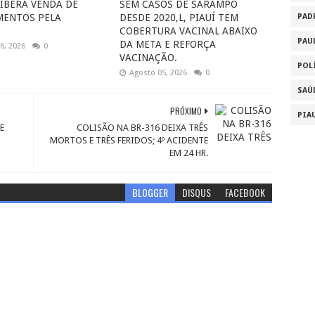
LIBERA VENDA DE
SEM CASOS DE SARAMPO
MENTOS PELA
DESDE 2020,L, PIAUÍ TEM
PAD
COBERTURA VACINAL ABAIXO
PAU
DA META E REFORÇA
6, 2026
0
VACINAÇÃO.
POL
Agosto 05, 2026
0
SAÚ
PRÓXIMO
PIA
E
COLISÃO NA BR-316 DEIXA TRÊS
MORTOS E TRÊS FERIDOS; 4º ACIDENTE
EM 24 HR.
BLOGGER
DISQUS
FACEBOOK