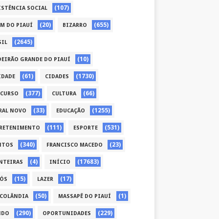
(107)
ISTÊNCIA SOCIAL
(20)
(655)
ÉM DO PIAUÍ
BIZARRO
(2645)
SIL
(10)
DEIRÃO GRANDE DO PIAUÍ
(61)
(1730)
IDADE
CIDADES
(377)
(66)
CURSO
CULTURA
(33)
(1255)
RAL NOVO
EDUCAÇÃO
(111)
(531)
RETENIMENTO
ESPORTE
(340)
(23)
NTOS
FRANCISCO MACEDO
(4)
(17683)
NTEIRAS
INÍCIO
(15)
(17)
CÓS
LAZER
(50)
(1)
COLÂNDIA
MASSAPÊ DO PIAUÍ
(290)
(229)
NDO
OPORTUNIDADES