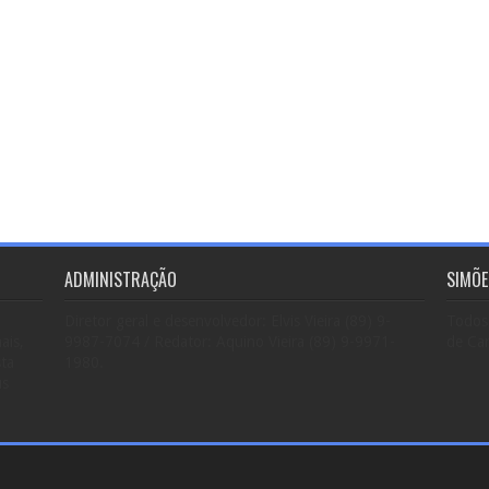
ADMINISTRAÇÃO
SIMÕE
Diretor geral e desenvolvedor: Elvis Vieira (89) 9-
Todos 
ais,
9987-7074 / Redator: Aquino Vieira (89) 9-9971-
de Car
sta
1980.
us