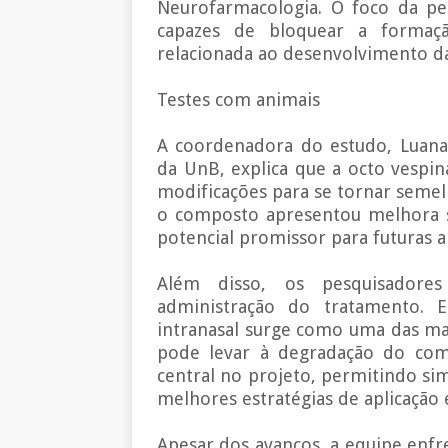
Neurofarmacologia. O foco da pes
capazes de bloquear a formaçã
relacionada ao desenvolvimento 
Testes com animais
A coordenadora do estudo, Luana 
da UnB, explica que a octo vespin
modificações para se tornar semel
o composto apresentou melhora sig
potencial promissor para futuras a
Além disso, os pesquisadore
administração do tratamento. En
intranasal surge como uma das mais
pode levar à degradação do com
central no projeto, permitindo sim
melhores estratégias de aplicaçã
Apesar dos avanços, a equipe enfre