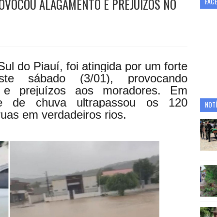
ROVOCOU ALAGAMENTO E PREJUÍZOS NO
FAC
l do Piauí, foi atingida por um forte
te sábado (3/01), provocando
s e prejuízos aos moradores. Em
e de chuva ultrapassou os 120
NOTÍ
ruas em verdadeiros rios.