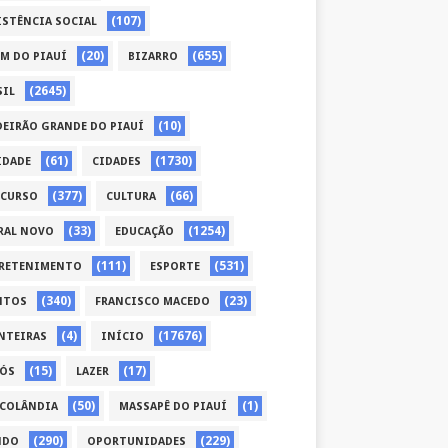
(107)
ISTÊNCIA SOCIAL
(20)
(655)
ÉM DO PIAUÍ
BIZARRO
(2645)
SIL
(10)
DEIRÃO GRANDE DO PIAUÍ
(61)
(1730)
IDADE
CIDADES
(377)
(66)
CURSO
CULTURA
(33)
(1254)
RAL NOVO
EDUCAÇÃO
(111)
(531)
RETENIMENTO
ESPORTE
(340)
(23)
NTOS
FRANCISCO MACEDO
(4)
(17676)
NTEIRAS
INÍCIO
(15)
(17)
CÓS
LAZER
(50)
(1)
COLÂNDIA
MASSAPÊ DO PIAUÍ
(290)
(229)
NDO
OPORTUNIDADES