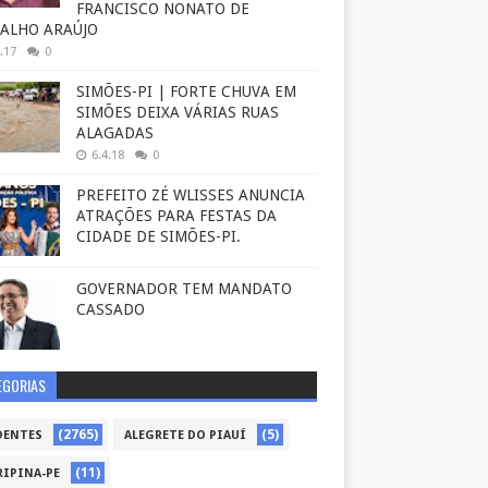
FRANCISCO NONATO DE
ALHO ARAÚJO
.17
0
SIMÕES-PI | FORTE CHUVA EM
SIMÕES DEIXA VÁRIAS RUAS
ALAGADAS
6.4.18
0
PREFEITO ZÉ WLISSES ANUNCIA
ATRAÇÕES PARA FESTAS DA
CIDADE DE SIMÕES-PI.
GOVERNADOR TEM MANDATO
CASSADO
EGORIAS
(2765)
(5)
DENTES
ALEGRETE DO PIAUÍ
(11)
RIPINA-PE