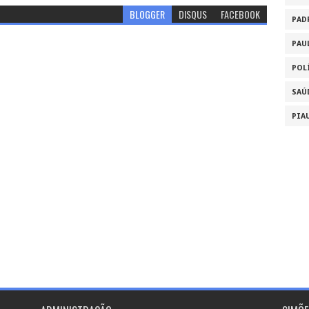
BLOGGER
DISQUS
FACEBOOK
PAD
PAU
POL
SAÚ
PIA