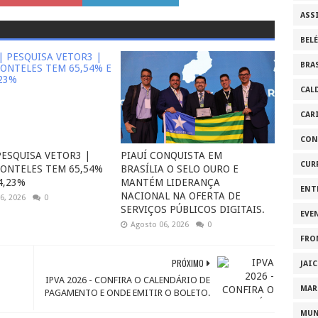
ASS
BEL
BRA
CAL
CAR
CON
PESQUISA VETOR3 |
PIAUÍ CONQUISTA EM
CUR
FONTELES TEM 65,54%
BRASÍLIA O SELO OURO E
4,23%
MANTÉM LIDERANÇA
ENT
NACIONAL NA OFERTA DE
6, 2026
0
SERVIÇOS PÚBLICOS DIGITAIS.
EVE
Agosto 06, 2026
0
FRO
PRÓXIMO
JAI
IPVA 2026 - CONFIRA O CALENDÁRIO DE
MAR
PAGAMENTO E ONDE EMITIR O BOLETO.
MU