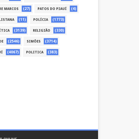
(27)
(4)
RE MARCOS
PATOS DO PIAUÍ
(11)
(1773)
LISTANA
POLÍCIA
(3139)
(330)
ÍTICA
RELIGIÃO
(2546)
(3714)
DE
SIMÕES
(4067)
(383)
UÍ
POLITICA