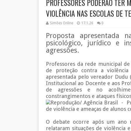
PROFESSORES PODERÃO TER M
VIOLÊNCIA NAS ESCOLAS DE TE
Simões Online
17.1.26
0
Proposta apresentada n
psicológico, jurídico e i
agressões.
Professores da rede municipal d
de proteção contra a violência
apresentada pelo vereador Dudu (P
Institucional ao Docente e aos Pr
de agressões e no acolhime
constrangimentos e ataques físicos 
Reprodução/ Agência Brasil - P
de violência e ameaças de alunos 
O debate ocorre após um ano m
relataram situações de violência 