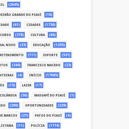
(2645)
SIL
(10)
DEIRÃO GRANDE DO PIAUÍ
(61)
(1730)
IDADE
CIDADES
(378)
(66)
CURSO
CULTURA
(33)
(1255)
RAL NOVO
EDUCAÇÃO
(111)
(531)
RETENIMENTO
ESPORTE
(340)
(23)
NTOS
FRANCISCO MACEDO
(4)
(17685)
NTEIRAS
INÍCIO
(15)
(17)
CÓS
LAZER
(50)
(1)
COLÂNDIA
MASSAPÊ DO PIAUÍ
(290)
(229)
NDO
OPORTUNIDADES
(27)
(4)
RE MARCOS
PATOS DO PIAUÍ
(11)
(1774)
LISTANA
POLÍCIA