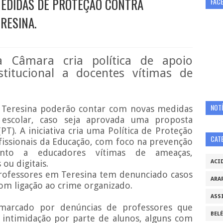
EDIDAS DE PROTEÇÃO CONTRA
FAC
RESINA.
a Câmara cria política de apoio
nstitucional a docentes vítimas de
NOTÍ
e Teresina poderão contar com novas medidas
 escolar, caso seja aprovada uma proposta
T). A iniciativa cria uma Política de Proteção
CAT
ofissionais da Educação, com foco na prevenção
nto a educadores vítimas de ameaças,
ou digitais.
ACI
rofessores em Teresina tem denunciado casos
ARA
com ligação ao crime organizado.
ASS
arcado por denúncias de professores que
BEL
e intimidação por parte de alunos, alguns com