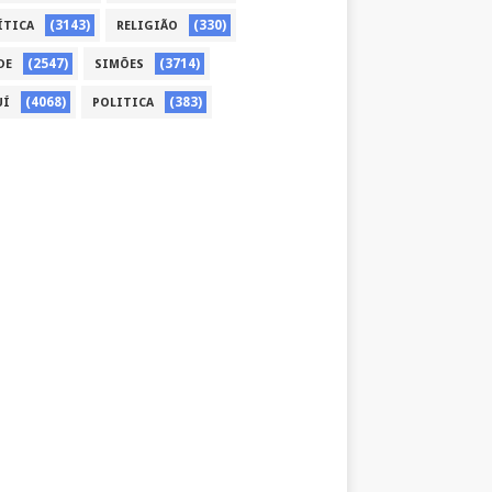
(3143)
(330)
ÍTICA
RELIGIÃO
(2547)
(3714)
DE
SIMÕES
(4068)
(383)
UÍ
POLITICA