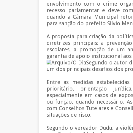
envolvimento com o crime organ
recesso parlamentar e deve come
quando a Câmara Municipal retom
para sanção do prefeito Silvio Mend
A proposta para criação da políti
diretrizes principais: a prevenç
escolares, a promoção de um am
garantia de apoio institucional aos 
Arquivo/O DiaSegundo o autor da
um dos principais desafios dos pro
Entre as medidas estabelecidas 
prioritário, orientação jurí
especialmente em casos de exposi
ou função, quando necessário. A
com Conselhos Tutelares e Conselh
situações de risco.
Segundo o vereador Dudu, a violên