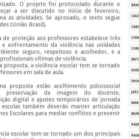
izado. O projeto foi protocolado durante o
BRA
çar a ser discutido no início de fevereiro,
CAL
a as atividades. Se aprovado, o texto segue
es (União Brasil).
CAR
ca de proteção aos professores estabelece três
CON
ão e enfrentamento da violência nas unidades
CUR
biente seguro, respeitoso e acolhedor, e a
profissionais vítimas de violência.
ENT
 proposta, a violência escolar tem se tornado
EVE
fessores em sala de aula.
FRO
na proposta estão acolhimento psicossocial
dica, preservação da imagem do docente,
JAI
ção digital e ajustes temporários de jornada
MAR
s escolas também deverão manter articulação
os Escolares para mediar conflitos e prevenir
MU
PAD
cia escolar tem se tornado um dos principais
PAU