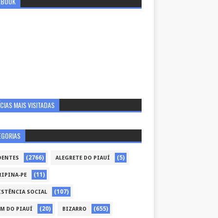
EBOOK
CIAS MAIS VISITADAS
EGORIAS
(2766)
(5)
DENTES
ALEGRETE DO PIAUÍ
(11)
RIPINA-PE
(107)
ISTÊNCIA SOCIAL
(20)
(655)
ÉM DO PIAUÍ
BIZARRO