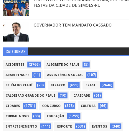
FESTAS DA CIDADE DE SIMÕES-PI.
GOVERNADOR TEM MANDATO CASSADO
CATEGORIAS
(2766)
(5)
ACIDENTES
ALEGRETE DO PIAUÍ
(11)
(107)
ARARIPINA-PE
ASSISTÊNCIA SOCIAL
(20)
(655)
(2646)
BELÉM DO PIAUÍ
BIZARRO
BRASIL
(10)
(61)
CALDEIRÃO GRANDE DO PIAUÍ
CARIDADE
(1731)
(378)
(66)
CIDADES
CONCURSO
CULTURA
(33)
(1255)
CURRAL NOVO
EDUCAÇÃO
(111)
(531)
(340)
ENTRETENIMENTO
ESPORTE
EVENTOS