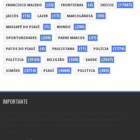
(23)
(4)
(17687)
FRANCISCO MACEDO
FRONTEIRAS
INÍCIO
(15)
(17)
(50)
JAICÓS
LAZER
MARCOLÂNDIA
(1)
(290)
MASSAPÊ DO PIAUÍ
MUNDO
(229)
(27)
OPORTUNIDADES
PADRE MARCOS
(4)
(11)
(1774)
PATOS DO PIAUÍ
PAULISTANA
POLÍCIA
(3143)
(330)
(2547)
POLÍTICA
RELIGIÃO
SAÚDE
(3714)
(4068)
(383)
SIMÕES
PIAUÍ
POLITICA
IMPORTANTE
Somente os artigos não assinados são de responsabilidade do Site
Simões Online. Os demais, não representam necessariamente a
opinião desta editoria e são de inteira responsabilidade de seus
autores.