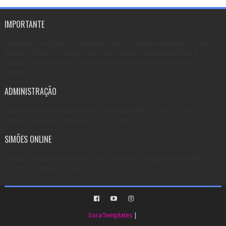
IMPORTANTE
Somente os artigos não assinados são de responsabilidade do Site
Simões Online. Os demais, não representam necessariamente a
opinião desta editoria e são de inteira responsabilidade de seus
autores.
ADMINISTRAÇÃO
Diretor geral e desenvolvedor: Elvis Vieira (89) 9-9987-7074 /
Redator: Aquino Vieira (89) 9-9971-1980.
SIMÕES ONLINE
Todos os direitos reservados 2021 Rua Luiz Aprígio de Carvalho - 780
- Centro - Simões - Piauí.
SoraTemplates
|