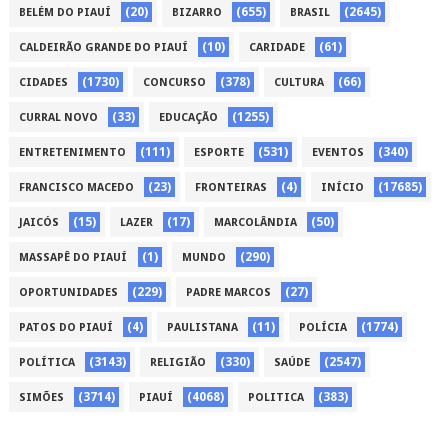
(20)
(655)
(2645)
BELÉM DO PIAUÍ
BIZARRO
BRASIL
(10)
(61)
CALDEIRÃO GRANDE DO PIAUÍ
CARIDADE
(1730)
(378)
(66)
CIDADES
CONCURSO
CULTURA
(33)
(1255)
CURRAL NOVO
EDUCAÇÃO
(111)
(531)
(340)
ENTRETENIMENTO
ESPORTE
EVENTOS
(23)
(4)
(17685)
FRANCISCO MACEDO
FRONTEIRAS
INÍCIO
(15)
(17)
(50)
JAICÓS
LAZER
MARCOLÂNDIA
(1)
(290)
MASSAPÊ DO PIAUÍ
MUNDO
(229)
(27)
OPORTUNIDADES
PADRE MARCOS
(4)
(11)
(1774)
PATOS DO PIAUÍ
PAULISTANA
POLÍCIA
(3143)
(330)
(2547)
POLÍTICA
RELIGIÃO
SAÚDE
(3714)
(4068)
(383)
SIMÕES
PIAUÍ
POLITICA