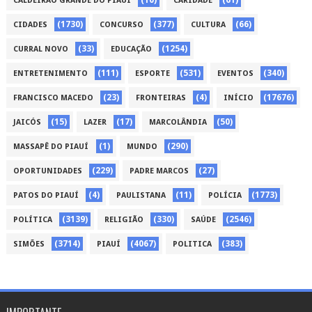
CALDEIRÃO GRANDE DO PIAUÍ
CARIDADE
(1730)
(377)
(66)
CIDADES
CONCURSO
CULTURA
(33)
(1254)
CURRAL NOVO
EDUCAÇÃO
(111)
(531)
(340)
ENTRETENIMENTO
ESPORTE
EVENTOS
(23)
(4)
(17676)
FRANCISCO MACEDO
FRONTEIRAS
INÍCIO
(15)
(17)
(50)
JAICÓS
LAZER
MARCOLÂNDIA
(1)
(290)
MASSAPÊ DO PIAUÍ
MUNDO
(229)
(27)
OPORTUNIDADES
PADRE MARCOS
(4)
(11)
(1773)
PATOS DO PIAUÍ
PAULISTANA
POLÍCIA
(3139)
(330)
(2546)
POLÍTICA
RELIGIÃO
SAÚDE
(3714)
(4067)
(383)
SIMÕES
PIAUÍ
POLITICA