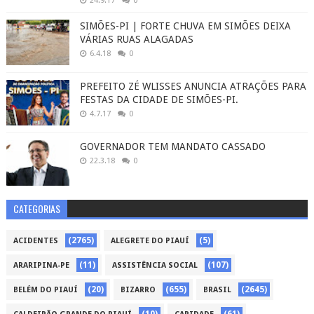
24.9.17
0
SIMÕES-PI | FORTE CHUVA EM SIMÕES DEIXA
VÁRIAS RUAS ALAGADAS
6.4.18
0
PREFEITO ZÉ WLISSES ANUNCIA ATRAÇÕES PARA
FESTAS DA CIDADE DE SIMÕES-PI.
4.7.17
0
GOVERNADOR TEM MANDATO CASSADO
22.3.18
0
CATEGORIAS
(2765)
(5)
ACIDENTES
ALEGRETE DO PIAUÍ
(11)
(107)
ARARIPINA-PE
ASSISTÊNCIA SOCIAL
(20)
(655)
(2645)
BELÉM DO PIAUÍ
BIZARRO
BRASIL
(10)
(61)