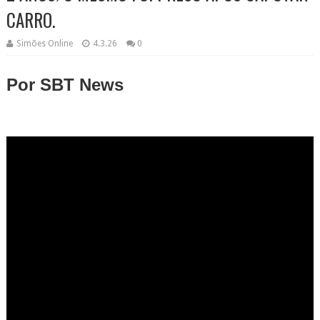
CARRO.
Simões Online
4.3.26
0
Por SBT News