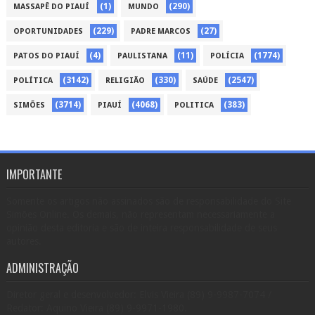
(1)
(290)
MASSAPÊ DO PIAUÍ
MUNDO
(229)
(27)
OPORTUNIDADES
PADRE MARCOS
(4)
(11)
(1774)
PATOS DO PIAUÍ
PAULISTANA
POLÍCIA
(3142)
(330)
(2547)
POLÍTICA
RELIGIÃO
SAÚDE
(3714)
(4068)
(383)
SIMÕES
PIAUÍ
POLITICA
IMPORTANTE
Somente os artigos não assinados são de responsabilidade do Site
Simões Online. Os demais, não representam necessariamente a
opinião desta editoria e são de inteira responsabilidade de seus
autores.
ADMINISTRAÇÃO
Diretor geral e desenvolvedor: Elvis Vieira (89) 9-9987-7074 /
Redator: Aquino Vieira (89) 9-9971-1980.