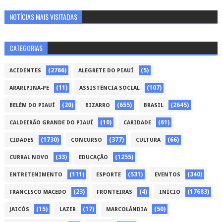
NOTÍCIAS MAIS VISITADAS
CATEGORIAS
(2766)
(5)
ACIDENTES
ALEGRETE DO PIAUÍ
(11)
(107)
ARARIPINA-PE
ASSISTÊNCIA SOCIAL
(20)
(655)
(2645)
BELÉM DO PIAUÍ
BIZARRO
BRASIL
(10)
(61)
CALDEIRÃO GRANDE DO PIAUÍ
CARIDADE
(1730)
(377)
(66)
CIDADES
CONCURSO
CULTURA
(33)
(1255)
CURRAL NOVO
EDUCAÇÃO
(111)
(531)
(340)
ENTRETENIMENTO
ESPORTE
EVENTOS
(23)
(4)
(17683)
FRANCISCO MACEDO
FRONTEIRAS
INÍCIO
(15)
(17)
(50)
JAICÓS
LAZER
MARCOLÂNDIA