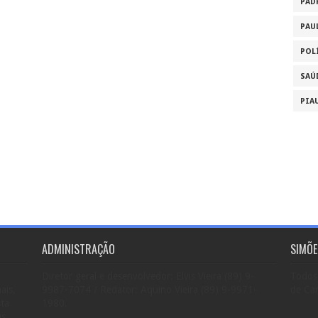
PAD
PAU
POL
SAÚ
PIA
ADMINISTRAÇÃO
SIMÕE
Diretor geral e desenvolvedor: Elvis Vieira (89) 9-
Todos 
ais,
9987-7074 / Redator: Aquino Vieira (89) 9-9971-
de Car
sta
1980.
us