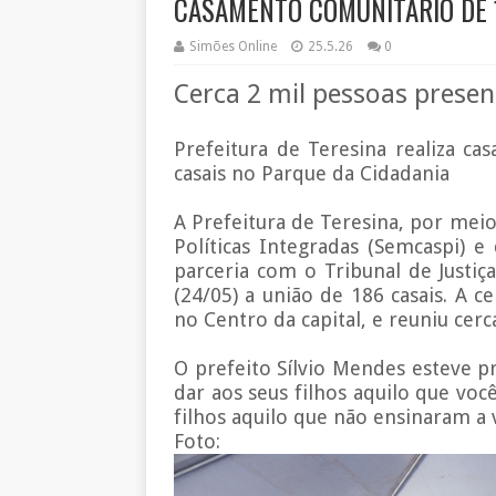
CASAMENTO COMUNITÁRIO DE 
Simões Online
25.5.26
0
Cerca 2 mil pessoas presen
Prefeitura de Teresina realiza ca
casais no Parque da Cidadania
A Prefeitura de Teresina, por meio 
Políticas Integradas (Semcaspi) 
parceria com o Tribunal de Justi
(24/05) a união de 186 casais. A c
no Centro da capital, e reuniu cerc
O prefeito Sílvio Mendes esteve p
dar aos seus filhos aquilo que vo
filhos aquilo que não ensinaram a v
Foto: 