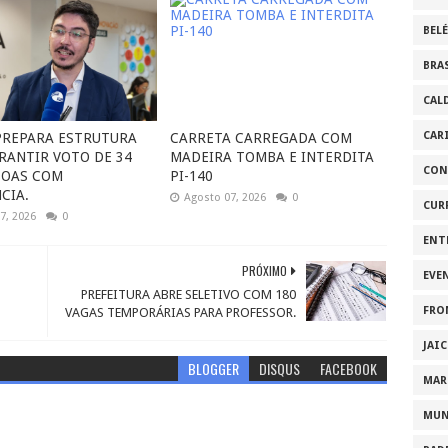
BEL
BRA
CAL
CAR
 PREPARA ESTRUTURA
CARRETA CARREGADA COM
RANTIR VOTO DE 34
MADEIRA TOMBA E INTERDITA
CON
SOAS COM
PI-140
CIA.
Agosto 07, 2026
0
CUR
7, 2026
0
ENT
PRÓXIMO
EVE
PREFEITURA ABRE SELETIVO COM 180
FRO
VAGAS TEMPORÁRIAS PARA PROFESSOR.
JAI
BLOGGER
DISQUS
FACEBOOK
MAR
MU