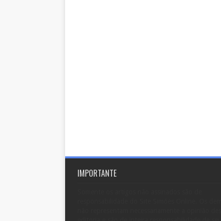
IMPORTANTE
Somente os artigos não assinados são de
responsabilidade do Site Simões Online. Os dem
não representam necessariamente a opinião de
editoria e são de inteira responsabilidade de se