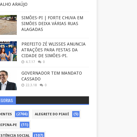
ALHO ARAÚJO
SIMÕES-PI | FORTE CHUVA EM
SIMÕES DEIXA VÁRIAS RUAS
ALAGADAS
PREFEITO ZÉ WLISSES ANUNCIA
ATRAÇÕES PARA FESTAS DA
CIDADE DE SIMÕES-PI.
4.7.17
0
GOVERNADOR TEM MANDATO
CASSADO
22.3.18
0
EGORIAS
(2766)
(5)
DENTES
ALEGRETE DO PIAUÍ
(11)
RIPINA-PE
(107)
ISTÊNCIA SOCIAL