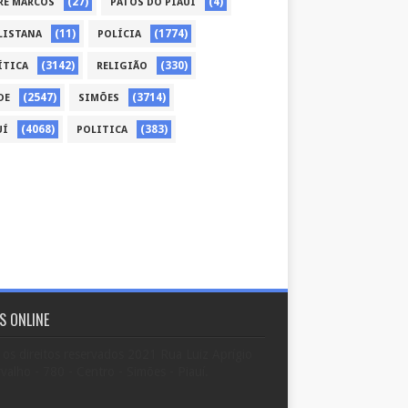
(27)
(4)
RE MARCOS
PATOS DO PIAUÍ
(11)
(1774)
LISTANA
POLÍCIA
(3142)
(330)
ÍTICA
RELIGIÃO
(2547)
(3714)
DE
SIMÕES
(4068)
(383)
UÍ
POLITICA
S ONLINE
os direitos reservados 2021 Rua Luiz Aprígio
valho - 780 - Centro - Simões - Piauí.