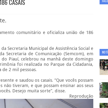
186 CASAIS
FAC
te.
samento comunitário e oficializa união de 186
da Secretaria Municipal de Assistência Social e
NOTÍ
e da Secretaria de Comunicação (Semcom), em
ça do Piauí, celebrou na manhã deste domingo
erimônia foi realizada no Parque da Cidadania,
a de 2 mil pessoas.
resente e saudou os casais. “Que vocês possam
cês não tiveram, e que possam ensinar aos seus
ocês. Desejo muita sorte”, disse.
Reprodução