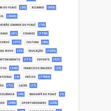
(20)
(655)
ÉM DO PIAUÍ
BIZARRO
(2645)
SIL
(10)
DEIRÃO GRANDE DO PIAUÍ
(61)
(1730)
IDADE
CIDADES
(377)
(66)
CURSO
CULTURA
(33)
(1255)
RAL NOVO
EDUCAÇÃO
(111)
(531)
RETENIMENTO
ESPORTE
(340)
(23)
NTOS
FRANCISCO MACEDO
(4)
(17683)
NTEIRAS
INÍCIO
(15)
(17)
CÓS
LAZER
(50)
(1)
COLÂNDIA
MASSAPÊ DO PIAUÍ
(290)
(229)
NDO
OPORTUNIDADES