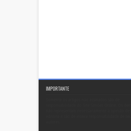
IMPORTANTE
Somente os artigos não assinados são de
responsabilidade do Site Simões Online. Os dem
não representam necessariamente a opinião de
editoria e são de inteira responsabilidade de se
autores.