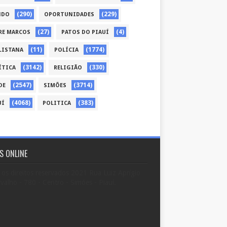
(290)
(229)
NDO
OPORTUNIDADES
(27)
(4)
RE MARCOS
PATOS DO PIAUÍ
(11)
(1774)
LISTANA
POLÍCIA
(3142)
(330)
ÍTICA
RELIGIÃO
(2547)
(3714)
DE
SIMÕES
(4068)
(383)
UÍ
POLITICA
S ONLINE
os direitos reservados 2021 Rua Luiz Aprígio
valho - 780 - Centro - Simões - Piauí.