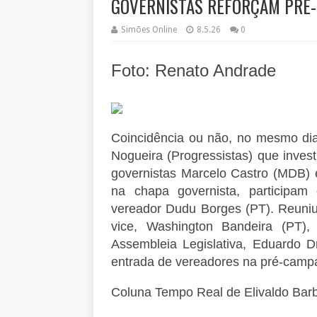
GOVERNISTAS REFORÇAM PRÉ-
Simões Online
8.5.26
0
Foto: Renato Andrade
Coincidência ou não, no mesmo di
Nogueira (Progressistas) que inves
governistas Marcelo Castro (MDB) 
na chapa governista, participam
vereador Dudu Borges (PT). Reuniu 
vice, Washington Bandeira (PT)
Assembleia Legislativa, Eduardo D
entrada de vereadores na pré-camp
Coluna Tempo Real de Elivaldo Bar