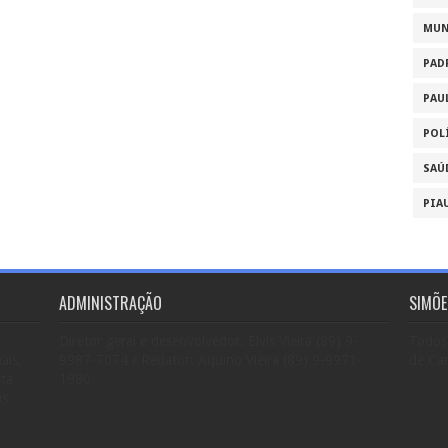
MU
PAD
PAU
POL
SAÚ
PIA
ADMINISTRAÇÃO
SIMÕE
Diretor geral e desenvolvedor: Elvis Vieira (89) 9-
Todos 
ais,
9987-7074 / Redator: Aquino Vieira (89) 9-9971-
de Car
sta
1980.
us