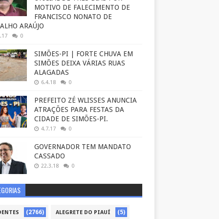
MOTIVO DE FALECIMENTO DE
FRANCISCO NONATO DE
ALHO ARAÚJO
.17
0
SIMÕES-PI | FORTE CHUVA EM
SIMÕES DEIXA VÁRIAS RUAS
ALAGADAS
6.4.18
0
PREFEITO ZÉ WLISSES ANUNCIA
ATRAÇÕES PARA FESTAS DA
CIDADE DE SIMÕES-PI.
4.7.17
0
GOVERNADOR TEM MANDATO
CASSADO
22.3.18
0
EGORIAS
(2766)
(5)
DENTES
ALEGRETE DO PIAUÍ