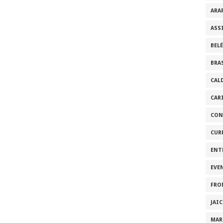
ARA
ASS
BEL
BRA
CAL
CAR
CON
CUR
ENT
EVE
FRO
JAI
MAR