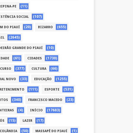
(11)
RIPINA-PE
(107)
ISTÊNCIA SOCIAL
(20)
(655)
ÉM DO PIAUÍ
BIZARRO
(2645)
SIL
(10)
DEIRÃO GRANDE DO PIAUÍ
(61)
(1730)
IDADE
CIDADES
(377)
(66)
CURSO
CULTURA
(33)
(1255)
RAL NOVO
EDUCAÇÃO
(111)
(531)
RETENIMENTO
ESPORTE
(340)
(23)
NTOS
FRANCISCO MACEDO
(4)
(17683)
NTEIRAS
INÍCIO
(15)
(17)
CÓS
LAZER
(50)
(1)
COLÂNDIA
MASSAPÊ DO PIAUÍ