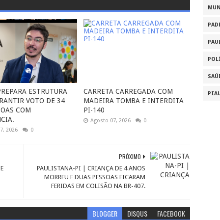
MU
PAD
PAU
POL
SAÚ
 PREPARA ESTRUTURA
CARRETA CARREGADA COM
PIA
RANTIR VOTO DE 34
MADEIRA TOMBA E INTERDITA
SOAS COM
PI-140
CIA.
Agosto 07, 2026
0
7, 2026
0
PRÓXIMO
E
PAULISTANA-PI | CRIANÇA DE 4 ANOS
MORREU E DUAS PESSOAS FICARAM
FERIDAS EM COLISÃO NA BR-407.
BLOGGER
DISQUS
FACEBOOK