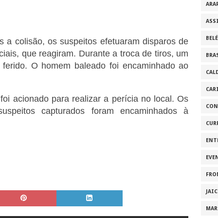
ARA
ASS
BEL
s a colisão, os suspeitos efetuaram disparos de
iais, que reagiram. Durante a troca de tiros, um
BRA
u ferido. O homem baleado foi encaminhado ao
CAL
CAR
foi acionado para realizar a perícia no local. Os
CON
uspeitos capturados foram encaminhados à
CUR
ENT
EVE
FRO
JAI
MAR