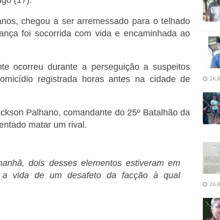
 anos, chegou a ser arremessado para o telhado
iança foi socorrida com vida e encaminhada ao
ente ocorreu durante a perseguição a suspeitos
omicídio registrada horas antes na cidade de
26.8
ackson Palhano, comandante do 25º Batalhão da
tentado matar um rival.
manhã, dois desses elementos estiveram em
a a vida de um desafeto da facção à qual
26.8