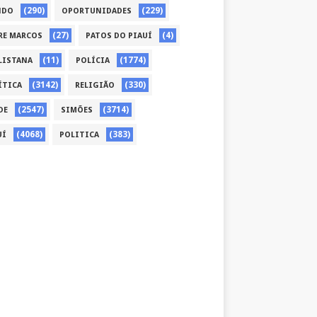
(290)
(229)
NDO
OPORTUNIDADES
(27)
(4)
RE MARCOS
PATOS DO PIAUÍ
(11)
(1774)
LISTANA
POLÍCIA
(3142)
(330)
ÍTICA
RELIGIÃO
(2547)
(3714)
DE
SIMÕES
(4068)
(383)
UÍ
POLITICA