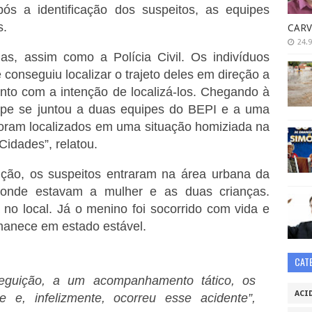
s a identificação dos suspeitos, as equipes
s.
CARV
24.9
s, assim como a Polícia Civil. Os indivíduos
 conseguiu localizar o trajeto deles em direção a
o com a intenção de localizá-los. Chegando à
ipe se juntou a duas equipes do BEPI e a uma
 foram localizados em uma situação homiziada na
Cidades”, relatou.
ção, os suspeitos entraram na área urbana da
a onde estavam a mulher e as duas crianças.
 no local. Já o menino foi socorrido com vida e
manece em estado estável.
CAT
eguição, a um acompanhamento tático, os
ACI
e e, infelizmente, ocorreu esse acidente”,