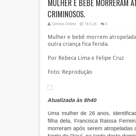
MULHER E BEBÊ MORRERAM A
CRIMINOSOS.
Simões Online
18.5.26
0
Mulher e bebê morrem atropeladas
outra criança fica ferida.
Por Rebeca Lima e Felipe Cruz
Foto: Reprodução
Atualizada às 8h40
Uma mulher de 26 anos, identifica
filha dela, Francisca Raissa Ferre
morreram após serem atropeladas d
Norte do Piauí, na tarde deste domi