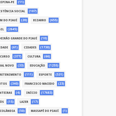
(11)
RIPINA-PE
(107)
ISTÊNCIA SOCIAL
(20)
(655)
ÉM DO PIAUÍ
BIZARRO
(2645)
SIL
(10)
DEIRÃO GRANDE DO PIAUÍ
(61)
(1730)
IDADE
CIDADES
(377)
(66)
CURSO
CULTURA
(33)
(1255)
RAL NOVO
EDUCAÇÃO
(111)
(531)
RETENIMENTO
ESPORTE
(340)
(23)
NTOS
FRANCISCO MACEDO
(4)
(17683)
NTEIRAS
INÍCIO
(15)
(17)
CÓS
LAZER
(50)
(1)
COLÂNDIA
MASSAPÊ DO PIAUÍ