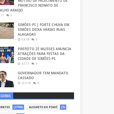
MOTIVO DE FALECIMENTO DE
FRANCISCO NONATO DE
ALHO ARAÚJO
.17
0
SIMÕES-PI | FORTE CHUVA EM
SIMÕES DEIXA VÁRIAS RUAS
ALAGADAS
6.4.18
0
PREFEITO ZÉ WLISSES ANUNCIA
ATRAÇÕES PARA FESTAS DA
CIDADE DE SIMÕES-PI.
4.7.17
0
GOVERNADOR TEM MANDATO
CASSADO
22.3.18
0
EGORIAS
(2766)
(5)
DENTES
ALEGRETE DO PIAUÍ