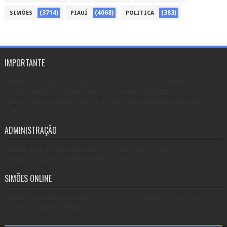
(3714)
(4068)
(383)
SIMÕES
PIAUÍ
POLITICA
IMPORTANTE
Somente os artigos não assinados são de responsabilidade do Site
Simões Online. Os demais, não representam necessariamente a
opinião desta editoria e são de inteira responsabilidade de seus
autores.
ADMINISTRAÇÃO
Diretor geral e desenvolvedor: Elvis Vieira (89) 9-9987-7074 /
Redator: Aquino Vieira (89) 9-9971-1980.
SIMÕES ONLINE
Todos os direitos reservados 2021 Rua Luiz Aprígio de Carvalho - 780
- Centro - Simões - Piauí.