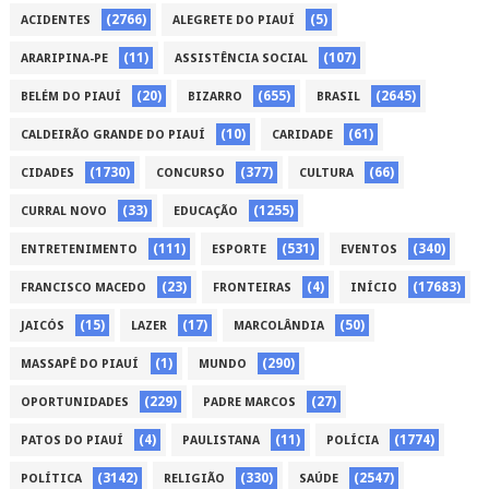
(2766)
(5)
ACIDENTES
ALEGRETE DO PIAUÍ
(11)
(107)
ARARIPINA-PE
ASSISTÊNCIA SOCIAL
(20)
(655)
(2645)
BELÉM DO PIAUÍ
BIZARRO
BRASIL
(10)
(61)
CALDEIRÃO GRANDE DO PIAUÍ
CARIDADE
(1730)
(377)
(66)
CIDADES
CONCURSO
CULTURA
(33)
(1255)
CURRAL NOVO
EDUCAÇÃO
(111)
(531)
(340)
ENTRETENIMENTO
ESPORTE
EVENTOS
(23)
(4)
(17683)
FRANCISCO MACEDO
FRONTEIRAS
INÍCIO
(15)
(17)
(50)
JAICÓS
LAZER
MARCOLÂNDIA
(1)
(290)
MASSAPÊ DO PIAUÍ
MUNDO
(229)
(27)
OPORTUNIDADES
PADRE MARCOS
(4)
(11)
(1774)
PATOS DO PIAUÍ
PAULISTANA
POLÍCIA
(3142)
(330)
(2547)
POLÍTICA
RELIGIÃO
SAÚDE