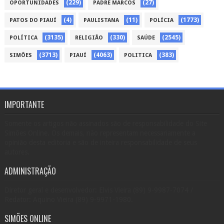
(229)
(27)
OPORTUNIDADES
PADRE MARCOS
(4)
(11)
(1773)
PATOS DO PIAUÍ
PAULISTANA
POLÍCIA
(3135)
(330)
(2545)
POLÍTICA
RELIGIÃO
SAÚDE
(3713)
(4063)
(383)
SIMÕES
PIAUÍ
POLITICA
IMPORTANTE
Somente os artigos não assinados são de responsabilidade do Site
Simões Online. Os demais, não representam necessariamente a
opinião desta editoria e são de inteira responsabilidade de seus
autores.
ADMINISTRAÇÃO
Diretor geral e desenvolvedor: Elvis Vieira (89) 9-9987-7074 /
Redator: Aquino Vieira (89) 9-9971-1980.
SIMÕES ONLINE