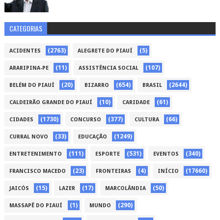
CATEGORIAS
(2763)
(5)
ACIDENTES
ALEGRETE DO PIAUÍ
(11)
(107)
ARARIPINA-PE
ASSISTÊNCIA SOCIAL
(20)
(654)
(2644)
BELÉM DO PIAUÍ
BIZARRO
BRASIL
(10)
(61)
CALDEIRÃO GRANDE DO PIAUÍ
CARIDADE
(1730)
(377)
(66)
CIDADES
CONCURSO
CULTURA
(33)
(1249)
CURRAL NOVO
EDUCAÇÃO
(111)
(531)
(340)
ENTRETENIMENTO
ESPORTE
EVENTOS
(23)
(4)
(17660)
FRANCISCO MACEDO
FRONTEIRAS
INÍCIO
(15)
(17)
(50)
JAICÓS
LAZER
MARCOLÂNDIA
(1)
(290)
MASSAPÊ DO PIAUÍ
MUNDO