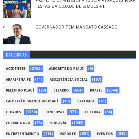
PREFEITO ZÉ WLISSES ANUNCIA ATRAÇÕES PARA
FESTAS DA CIDADE DE SIMÕES-PI.
GOVERNADOR TEM MANDATO CASSADO
CATEGORIAS
(2763)
(5)
ACIDENTES
ALEGRETE DO PIAUÍ
(11)
(107)
ARARIPINA-PE
ASSISTÊNCIA SOCIAL
(20)
(654)
(2644)
BELÉM DO PIAUÍ
BIZARRO
BRASIL
(10)
(61)
CALDEIRÃO GRANDE DO PIAUÍ
CARIDADE
(1730)
(377)
(66)
CIDADES
CONCURSO
CULTURA
(33)
(1249)
CURRAL NOVO
EDUCAÇÃO
(111)
(531)
(340)
ENTRETENIMENTO
ESPORTE
EVENTOS