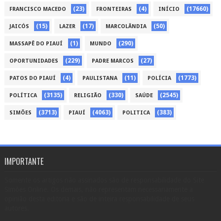
(23)
(4)
(17660)
FRANCISCO MACEDO
FRONTEIRAS
INÍCIO
(15)
(17)
(50)
JAICÓS
LAZER
MARCOLÂNDIA
(1)
(290)
MASSAPÊ DO PIAUÍ
MUNDO
(229)
(27)
OPORTUNIDADES
PADRE MARCOS
(4)
(11)
(1773)
PATOS DO PIAUÍ
PAULISTANA
POLÍCIA
(3135)
(330)
(2545)
POLÍTICA
RELIGIÃO
SAÚDE
(3713)
(4063)
(383)
SIMÕES
PIAUÍ
POLITICA
IMPORTANTE
Somente os artigos não assinados são de responsabilidade do Site
Simões Online. Os demais, não representam necessariamente a
opinião desta editoria e são de inteira responsabilidade de seus
autores.