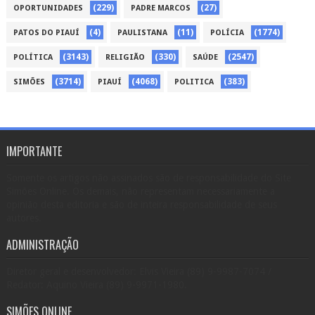
(229)
(27)
OPORTUNIDADES
PADRE MARCOS
(4)
(11)
(1774)
PATOS DO PIAUÍ
PAULISTANA
POLÍCIA
(3143)
(330)
(2547)
POLÍTICA
RELIGIÃO
SAÚDE
(3714)
(4068)
(383)
SIMÕES
PIAUÍ
POLITICA
IMPORTANTE
Somente os artigos não assinados são de responsabilidade do Site
Simões Online. Os demais, não representam necessariamente a
opinião desta editoria e são de inteira responsabilidade de seus
autores.
ADMINISTRAÇÃO
Diretor geral e desenvolvedor: Elvis Vieira (89) 9-9987-7074 /
Redator: Aquino Vieira (89) 9-9971-1980.
SIMÕES ONLINE