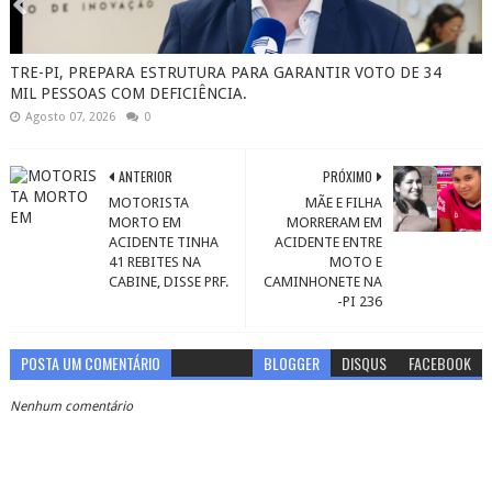
TRE-PI, PREPARA ESTRUTURA PARA GARANTIR VOTO DE 34
MIL PESSOAS COM DEFICIÊNCIA.
Agosto 07, 2026
0
ANTERIOR
PRÓXIMO
MOTORISTA
MÃE E FILHA
MORTO EM
MORRERAM EM
ACIDENTE TINHA
ACIDENTE ENTRE
41 REBITES NA
MOTO E
CABINE, DISSE PRF.
CAMINHONETE NA
-PI 236
POSTA UM COMENTÁRIO
BLOGGER
DISQUS
FACEBOOK
Nenhum comentário