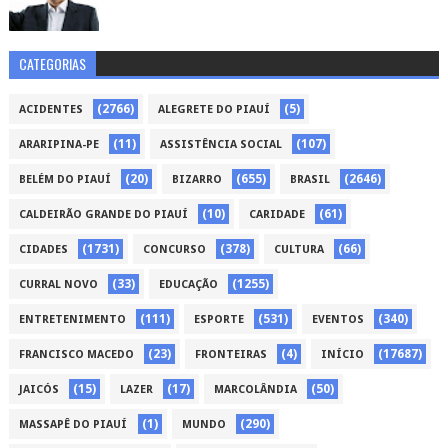
CATEGORIAS
(2766)
(5)
ACIDENTES
ALEGRETE DO PIAUÍ
(11)
(107)
ARARIPINA-PE
ASSISTÊNCIA SOCIAL
(20)
(655)
(2646)
BELÉM DO PIAUÍ
BIZARRO
BRASIL
(10)
(61)
CALDEIRÃO GRANDE DO PIAUÍ
CARIDADE
(1731)
(378)
(66)
CIDADES
CONCURSO
CULTURA
(33)
(1255)
CURRAL NOVO
EDUCAÇÃO
(111)
(531)
(340)
ENTRETENIMENTO
ESPORTE
EVENTOS
(23)
(4)
(17687)
FRANCISCO MACEDO
FRONTEIRAS
INÍCIO
(15)
(17)
(50)
JAICÓS
LAZER
MARCOLÂNDIA
(1)
(290)
MASSAPÊ DO PIAUÍ
MUNDO