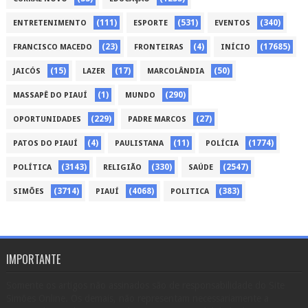
(111)
(531)
(340)
ENTRETENIMENTO
ESPORTE
EVENTOS
(23)
(4)
(17685)
FRANCISCO MACEDO
FRONTEIRAS
INÍCIO
(15)
(17)
(50)
JAICÓS
LAZER
MARCOLÂNDIA
(1)
(290)
MASSAPÊ DO PIAUÍ
MUNDO
(229)
(27)
OPORTUNIDADES
PADRE MARCOS
(4)
(11)
(1774)
PATOS DO PIAUÍ
PAULISTANA
POLÍCIA
(3143)
(330)
(2547)
POLÍTICA
RELIGIÃO
SAÚDE
(3714)
(4068)
(383)
SIMÕES
PIAUÍ
POLITICA
IMPORTANTE
Somente os artigos não assinados são de responsabilidade do Site
Simões Online. Os demais, não representam necessariamente a