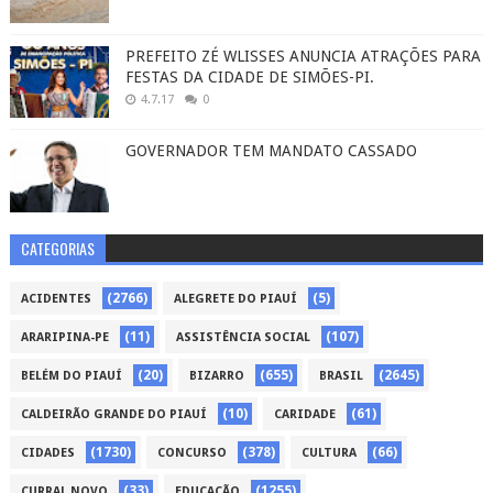
PREFEITO ZÉ WLISSES ANUNCIA ATRAÇÕES PARA
FESTAS DA CIDADE DE SIMÕES-PI.
4.7.17
0
GOVERNADOR TEM MANDATO CASSADO
CATEGORIAS
(2766)
(5)
ACIDENTES
ALEGRETE DO PIAUÍ
(11)
(107)
ARARIPINA-PE
ASSISTÊNCIA SOCIAL
(20)
(655)
(2645)
BELÉM DO PIAUÍ
BIZARRO
BRASIL
(10)
(61)
CALDEIRÃO GRANDE DO PIAUÍ
CARIDADE
(1730)
(378)
(66)
CIDADES
CONCURSO
CULTURA
(33)
(1255)
CURRAL NOVO
EDUCAÇÃO