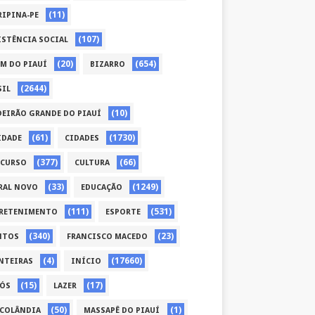
(11)
RIPINA-PE
(107)
ISTÊNCIA SOCIAL
(20)
(654)
ÉM DO PIAUÍ
BIZARRO
(2644)
SIL
(10)
DEIRÃO GRANDE DO PIAUÍ
(61)
(1730)
IDADE
CIDADES
(377)
(66)
CURSO
CULTURA
(33)
(1249)
RAL NOVO
EDUCAÇÃO
(111)
(531)
RETENIMENTO
ESPORTE
(340)
(23)
NTOS
FRANCISCO MACEDO
(4)
(17660)
NTEIRAS
INÍCIO
(15)
(17)
CÓS
LAZER
(50)
(1)
COLÂNDIA
MASSAPÊ DO PIAUÍ