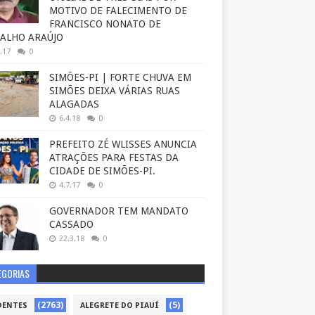
MOTIVO DE FALECIMENTO DE
FRANCISCO NONATO DE
ALHO ARAÚJO
.17
0
SIMÕES-PI | FORTE CHUVA EM
SIMÕES DEIXA VÁRIAS RUAS
ALAGADAS
6.4.18
0
PREFEITO ZÉ WLISSES ANUNCIA
ATRAÇÕES PARA FESTAS DA
CIDADE DE SIMÕES-PI.
4.7.17
0
GOVERNADOR TEM MANDATO
CASSADO
22.3.18
0
EGORIAS
(2763)
(5)
DENTES
ALEGRETE DO PIAUÍ