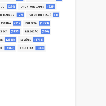
(290)
(229)
NDO
OPORTUNIDADES
(27)
(4)
RE MARCOS
PATOS DO PIAUÍ
(11)
(1773)
LISTANA
POLÍCIA
(3135)
(330)
ÍTICA
RELIGIÃO
(2545)
(3713)
DE
SIMÕES
(4063)
(383)
UÍ
POLITICA