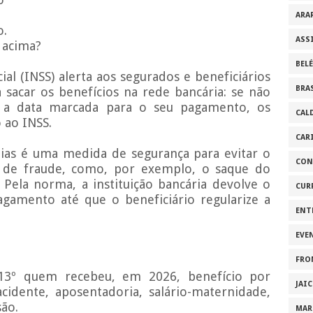
ARA
o.
ASS
 acima?
BEL
ial (INSS) alerta aos segurados e beneficiários
BRA
sacar os benefícios na rede bancária: se não
 a data marcada para o seu pagamento, os
CAL
 ao INSS.
CAR
ias é uma medida de segurança para evitar o
CON
s de fraude, como, por exemplo, o saque do
. Pela norma, a instituição bancária devolve o
CUR
gamento até que o beneficiário regularize a
ENT
EVE
FRO
 13º quem recebeu, em 2026, benefício por
JAI
acidente, aposentadoria, salário-maternidade,
são.
MAR