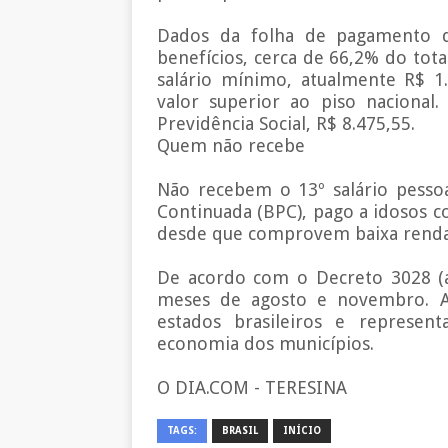
Dados da folha de pagamento d
benefícios, cerca de 66,2% do tot
salário mínimo, atualmente R$ 1
valor superior ao piso nacional.
Previdência Social, R$ 8.475,55.
Quem não recebe
Não recebem o 13º salário pesso
Continuada (BPC), pago a idosos c
desde que comprovem baixa renda, 
De acordo com o Decreto 3028 (a
meses de agosto e novembro. A 
estados brasileiros e represent
economia dos municípios.
O DIA.COM - TERESINA
TAGS:
BRASIL
INÍCIO