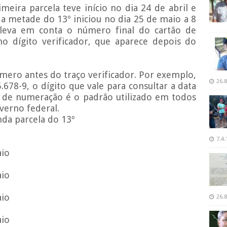
eira parcela teve início no dia 24 de abril e
nda metade do 13º iniciou no dia 25 de maio a 8
leva em conta o número final do cartão de
mo dígito verificador, que aparece depois do
mero antes do traço verificador. Por exemplo,
26.8
678-9, o dígito que vale para consultar a data
 de numeração é o padrão utilizado em todos
verno federal.
da parcela do 13º
7.4.
aio
aio
aio
26.8
aio