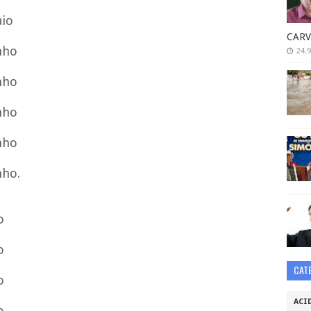
aio
CARV
unho
24.9
unho
unho
unho
nho.
o
o
CAT
o
ACI
o