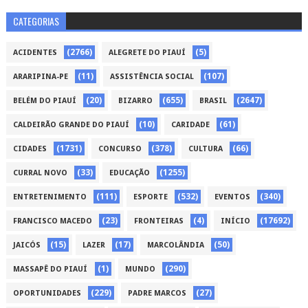
CATEGORIAS
(2766)
(5)
ACIDENTES
ALEGRETE DO PIAUÍ
(11)
(107)
ARARIPINA-PE
ASSISTÊNCIA SOCIAL
(20)
(655)
(2647)
BELÉM DO PIAUÍ
BIZARRO
BRASIL
(10)
(61)
CALDEIRÃO GRANDE DO PIAUÍ
CARIDADE
(1731)
(378)
(66)
CIDADES
CONCURSO
CULTURA
(33)
(1255)
CURRAL NOVO
EDUCAÇÃO
(111)
(532)
(340)
ENTRETENIMENTO
ESPORTE
EVENTOS
(23)
(4)
(17692)
FRANCISCO MACEDO
FRONTEIRAS
INÍCIO
(15)
(17)
(50)
JAICÓS
LAZER
MARCOLÂNDIA
(1)
(290)
MASSAPÊ DO PIAUÍ
MUNDO
(229)
(27)
OPORTUNIDADES
PADRE MARCOS