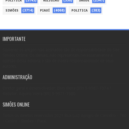
(3143)
(330)
(2547)
POLÍTICA
RELIGIÃO
SAÚDE
(3714)
(4068)
(383)
SIMÕES
PIAUÍ
POLITICA
IMPORTANTE
Somente os artigos não assinados são de responsabilidade do Site
Simões Online. Os demais, não representam necessariamente a
opinião desta editoria e são de inteira responsabilidade de seus
autores.
ADMINISTRAÇÃO
Diretor geral e desenvolvedor: Elvis Vieira (89) 9-9987-7074 /
Redator: Aquino Vieira (89) 9-9971-1980.
SIMÕES ONLINE
Todos os direitos reservados 2021 Rua Luiz Aprígio de Carvalho - 780
- Centro - Simões - Piauí.