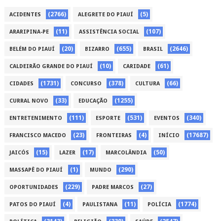
(2766)
(5)
ACIDENTES
ALEGRETE DO PIAUÍ
(11)
(107)
ARARIPINA-PE
ASSISTÊNCIA SOCIAL
(20)
(655)
(2646)
BELÉM DO PIAUÍ
BIZARRO
BRASIL
(10)
(61)
CALDEIRÃO GRANDE DO PIAUÍ
CARIDADE
(1731)
(378)
(66)
CIDADES
CONCURSO
CULTURA
(33)
(1255)
CURRAL NOVO
EDUCAÇÃO
(111)
(531)
(340)
ENTRETENIMENTO
ESPORTE
EVENTOS
(23)
(4)
(17687)
FRANCISCO MACEDO
FRONTEIRAS
INÍCIO
(15)
(17)
(50)
JAICÓS
LAZER
MARCOLÂNDIA
(1)
(290)
MASSAPÊ DO PIAUÍ
MUNDO
(229)
(27)
OPORTUNIDADES
PADRE MARCOS
(4)
(11)
(1774)
PATOS DO PIAUÍ
PAULISTANA
POLÍCIA