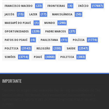
(23)
(4)
(17687)
FRANCISCO MACEDO
FRONTEIRAS
INÍCIO
(15)
(17)
(50)
JAICÓS
LAZER
MARCOLÂNDIA
(1)
(290)
MASSAPÊ DO PIAUÍ
MUNDO
(229)
(27)
OPORTUNIDADES
PADRE MARCOS
(4)
(11)
(1774)
PATOS DO PIAUÍ
PAULISTANA
POLÍCIA
(3143)
(330)
(2547)
POLÍTICA
RELIGIÃO
SAÚDE
(3714)
(4068)
(383)
SIMÕES
PIAUÍ
POLITICA
IMPORTANTE
Somente os artigos não assinados são de responsabilidade do Site
Simões Online. Os demais, não representam necessariamente a
opinião desta editoria e são de inteira responsabilidade de seus
autores.