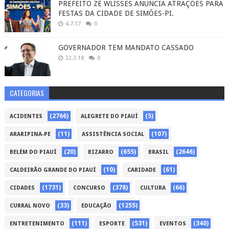
PREFEITO ZÉ WLISSES ANUNCIA ATRAÇÕES PARA
FESTAS DA CIDADE DE SIMÕES-PI.
4.7.17
0
GOVERNADOR TEM MANDATO CASSADO
22.3.18
0
CATEGORIAS
(2766)
(5)
ACIDENTES
ALEGRETE DO PIAUÍ
(11)
(107)
ARARIPINA-PE
ASSISTÊNCIA SOCIAL
(20)
(655)
(2646)
BELÉM DO PIAUÍ
BIZARRO
BRASIL
(10)
(61)
CALDEIRÃO GRANDE DO PIAUÍ
CARIDADE
(1731)
(378)
(66)
CIDADES
CONCURSO
CULTURA
(33)
(1255)
CURRAL NOVO
EDUCAÇÃO
(111)
(531)
(340)
ENTRETENIMENTO
ESPORTE
EVENTOS