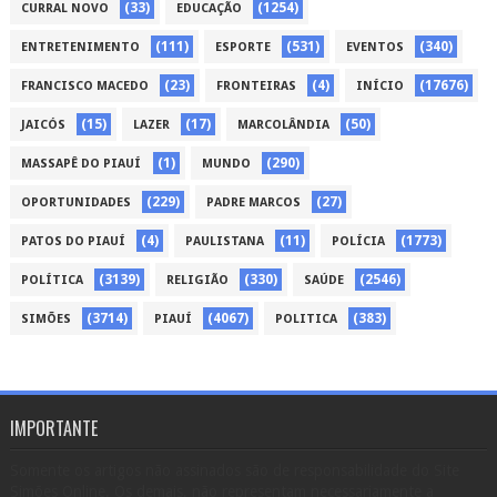
(33)
(1254)
CURRAL NOVO
EDUCAÇÃO
(111)
(531)
(340)
ENTRETENIMENTO
ESPORTE
EVENTOS
(23)
(4)
(17676)
FRANCISCO MACEDO
FRONTEIRAS
INÍCIO
(15)
(17)
(50)
JAICÓS
LAZER
MARCOLÂNDIA
(1)
(290)
MASSAPÊ DO PIAUÍ
MUNDO
(229)
(27)
OPORTUNIDADES
PADRE MARCOS
(4)
(11)
(1773)
PATOS DO PIAUÍ
PAULISTANA
POLÍCIA
(3139)
(330)
(2546)
POLÍTICA
RELIGIÃO
SAÚDE
(3714)
(4067)
(383)
SIMÕES
PIAUÍ
POLITICA
IMPORTANTE
Somente os artigos não assinados são de responsabilidade do Site
Simões Online. Os demais, não representam necessariamente a