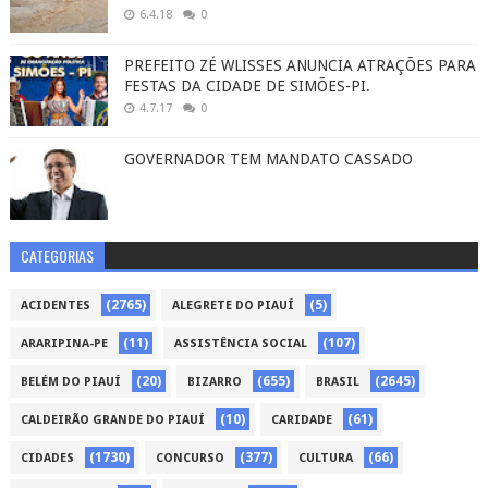
6.4.18
0
PREFEITO ZÉ WLISSES ANUNCIA ATRAÇÕES PARA
FESTAS DA CIDADE DE SIMÕES-PI.
4.7.17
0
GOVERNADOR TEM MANDATO CASSADO
CATEGORIAS
(2765)
(5)
ACIDENTES
ALEGRETE DO PIAUÍ
(11)
(107)
ARARIPINA-PE
ASSISTÊNCIA SOCIAL
(20)
(655)
(2645)
BELÉM DO PIAUÍ
BIZARRO
BRASIL
(10)
(61)
CALDEIRÃO GRANDE DO PIAUÍ
CARIDADE
(1730)
(377)
(66)
CIDADES
CONCURSO
CULTURA