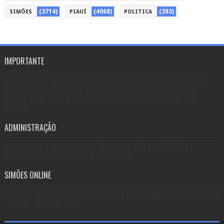
(3714)
(4068)
(383)
SIMÕES
PIAUÍ
POLITICA
IMPORTANTE
Somente os artigos não assinados são de responsabilidade do Site
Simões Online. Os demais, não representam necessariamente a
opinião desta editoria e são de inteira responsabilidade de seus
autores.
ADMINISTRAÇÃO
Diretor geral e desenvolvedor: Elvis Vieira (89) 9-9987-7074 /
Redator: Aquino Vieira (89) 9-9971-1980.
SIMÕES ONLINE
Todos os direitos reservados 2021 Rua Luiz Aprígio de Carvalho - 780
- Centro - Simões - Piauí.