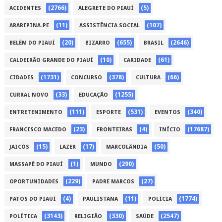
(2766)
(5)
ACIDENTES
ALEGRETE DO PIAUÍ
(11)
(107)
ARARIPINA-PE
ASSISTÊNCIA SOCIAL
(20)
(655)
(2646)
BELÉM DO PIAUÍ
BIZARRO
BRASIL
(10)
(61)
CALDEIRÃO GRANDE DO PIAUÍ
CARIDADE
(1731)
(378)
(66)
CIDADES
CONCURSO
CULTURA
(33)
(1255)
CURRAL NOVO
EDUCAÇÃO
(111)
(531)
(340)
ENTRETENIMENTO
ESPORTE
EVENTOS
(23)
(4)
(17687)
FRANCISCO MACEDO
FRONTEIRAS
INÍCIO
(15)
(17)
(50)
JAICÓS
LAZER
MARCOLÂNDIA
(1)
(290)
MASSAPÊ DO PIAUÍ
MUNDO
(229)
(27)
OPORTUNIDADES
PADRE MARCOS
(4)
(11)
(1774)
PATOS DO PIAUÍ
PAULISTANA
POLÍCIA
(3143)
(330)
(2547)
POLÍTICA
RELIGIÃO
SAÚDE