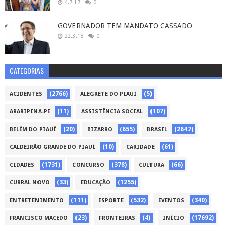
4.7.17
0
GOVERNADOR TEM MANDATO CASSADO
22.3.18
0
CATEGORIAS
(2766)
(5)
ACIDENTES
ALEGRETE DO PIAUÍ
(11)
(107)
ARARIPINA-PE
ASSISTÊNCIA SOCIAL
(20)
(655)
(2647)
BELÉM DO PIAUÍ
BIZARRO
BRASIL
(10)
(61)
CALDEIRÃO GRANDE DO PIAUÍ
CARIDADE
(1731)
(378)
(66)
CIDADES
CONCURSO
CULTURA
(33)
(1255)
CURRAL NOVO
EDUCAÇÃO
(111)
(532)
(340)
ENTRETENIMENTO
ESPORTE
EVENTOS
(23)
(4)
(17692)
FRANCISCO MACEDO
FRONTEIRAS
INÍCIO