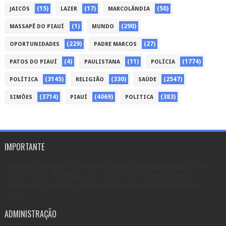
(15)
(17)
(50)
JAICÓS
LAZER
MARCOLÂNDIA
(1)
(290)
MASSAPÊ DO PIAUÍ
MUNDO
(229)
(27)
OPORTUNIDADES
PADRE MARCOS
(4)
(11)
(1774)
PATOS DO PIAUÍ
PAULISTANA
POLÍCIA
(3145)
(330)
(2547)
POLÍTICA
RELIGIÃO
SAÚDE
(3714)
(4069)
(383)
SIMÕES
PIAUÍ
POLITICA
IMPORTANTE
Somente os artigos não assinados são de responsabilidade do Site
Simões Online. Os demais, não representam necessariamente a
opinião desta editoria e são de inteira responsabilidade de seus
autores.
ADMINISTRAÇÃO