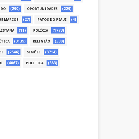
(290)
(229)
NDO
OPORTUNIDADES
(27)
(4)
RE MARCOS
PATOS DO PIAUÍ
(11)
(1773)
LISTANA
POLÍCIA
(3139)
(330)
ÍTICA
RELIGIÃO
(2546)
(3714)
DE
SIMÕES
(4067)
(383)
UÍ
POLITICA