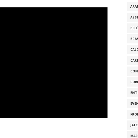
ARA
ASS
BEL
BRA
CAL
CAR
CON
CUR
ENT
EVE
FRO
JAI
MAR