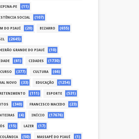
(11)
RIPINA-PE
(107)
ISTÊNCIA SOCIAL
(20)
(655)
ÉM DO PIAUÍ
BIZARRO
(2645)
SIL
(10)
DEIRÃO GRANDE DO PIAUÍ
(61)
(1730)
IDADE
CIDADES
(377)
(66)
CURSO
CULTURA
(33)
(1254)
RAL NOVO
EDUCAÇÃO
(111)
(531)
RETENIMENTO
ESPORTE
(340)
(23)
NTOS
FRANCISCO MACEDO
(4)
(17676)
NTEIRAS
INÍCIO
(15)
(17)
CÓS
LAZER
(50)
(1)
COLÂNDIA
MASSAPÊ DO PIAUÍ