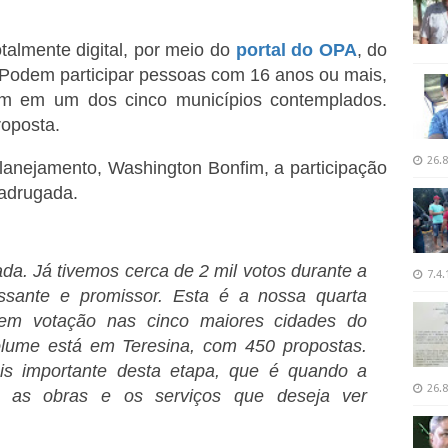
otalmente digital, por meio do
portal do OPA
, do
 Podem participar pessoas com 16 anos ou mais,
m em um dos cinco municípios contemplados.
roposta.
26.8
lanejamento, Washington Bonfim, a participação
adrugada.
. Já tivemos cerca de 2 mil votos durante a
7.4.
ssante e promissor. Esta é a nossa quarta
em votação nas cinco maiores cidades do
olume está em Teresina, com 450 propostas.
is importante desta etapa, que é quando a
26.8
e as obras e os serviços que deseja ver