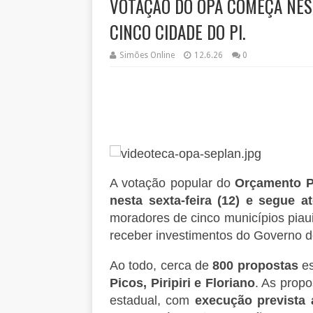
VOTAÇÃO DO OPA COMEÇA NES
CINCO CIDADE DO PI.
Simões Online
12.6.26
0
A votação popular do
Orçamento Pa
nesta sexta-feira (12) e segue a
moradores de cinco municípios piau
receber investimentos do Governo 
Ao todo, cerca de
800 propostas
es
Picos, Piripiri e Floriano
. As prop
estadual, com
execução prevista a