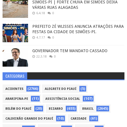
SIMÕES-PI | FORTE CHUVA EM SIMÕES DEIXA
VÁRIAS RUAS ALAGADAS
6.4.18
0
PREFEITO ZÉ WLISSES ANUNCIA ATRAÇÕES PARA
FESTAS DA CIDADE DE SIMÕES-PI.
4.7.17
0
GOVERNADOR TEM MANDATO CASSADO
22.3.18
0
CATEGORIAS
(2766)
(5)
ACIDENTES
ALEGRETE DO PIAUÍ
(11)
(107)
ARARIPINA-PE
ASSISTÊNCIA SOCIAL
(20)
(655)
(2645)
BELÉM DO PIAUÍ
BIZARRO
BRASIL
(10)
(61)
CALDEIRÃO GRANDE DO PIAUÍ
CARIDADE