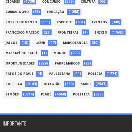
(1730)
(378)
(66)
CIDADES
CONCURSO
CULTURA
(33)
(1255)
CURRAL NOVO
EDUCAÇÃO
(111)
(531)
(340)
ENTRETENIMENTO
ESPORTE
EVENTOS
(23)
(4)
(17685)
FRANCISCO MACEDO
FRONTEIRAS
INÍCIO
(15)
(17)
(50)
JAICÓS
LAZER
MARCOLÂNDIA
(1)
(290)
MASSAPÊ DO PIAUÍ
MUNDO
(229)
(27)
OPORTUNIDADES
PADRE MARCOS
(4)
(11)
(1774)
PATOS DO PIAUÍ
PAULISTANA
POLÍCIA
(3143)
(330)
(2547)
POLÍTICA
RELIGIÃO
SAÚDE
(3714)
(4068)
(383)
SIMÕES
PIAUÍ
POLITICA
IMPORTANTE