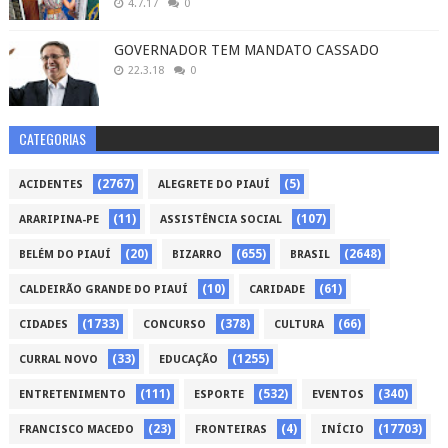
4.7.17
0
GOVERNADOR TEM MANDATO CASSADO
22.3.18
0
CATEGORIAS
(2767)
(5)
ACIDENTES
ALEGRETE DO PIAUÍ
(11)
(107)
ARARIPINA-PE
ASSISTÊNCIA SOCIAL
(20)
(655)
(2648)
BELÉM DO PIAUÍ
BIZARRO
BRASIL
(10)
(61)
CALDEIRÃO GRANDE DO PIAUÍ
CARIDADE
(1733)
(378)
(66)
CIDADES
CONCURSO
CULTURA
(33)
(1255)
CURRAL NOVO
EDUCAÇÃO
(111)
(532)
(340)
ENTRETENIMENTO
ESPORTE
EVENTOS
(23)
(4)
(17703)
FRANCISCO MACEDO
FRONTEIRAS
INÍCIO