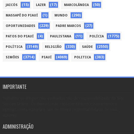
(15)
(17)
(50)
JAICÓS
LAZER
MARCOLÂNDIA
(1)
(290)
MASSAPÊ DO PIAUÍ
MUNDO
(229)
(27)
OPORTUNIDADES
PADRE MARCOS
(4)
(11)
(1775)
PATOS DO PIAUÍ
PAULISTANA
POLÍCIA
(3149)
(330)
(2550)
POLÍTICA
RELIGIÃO
SAÚDE
(3714)
(4069)
(383)
SIMÕES
PIAUÍ
POLITICA
IMPORTANTE
Somente os artigos não assinados são de responsabilidade do Site
Simões Online. Os demais, não representam necessariamente a
opinião desta editoria e são de inteira responsabilidade de seus
autores.
ADMINISTRAÇÃO