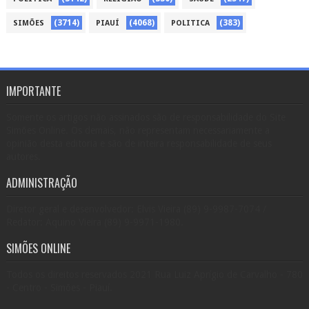
(3714)
(4068)
(383)
SIMÕES
PIAUÍ
POLITICA
IMPORTANTE
Somente os artigos não assinados são de responsabilidade do Site
Simões Online. Os demais, não representam necessariamente a
opinião desta editoria e são de inteira responsabilidade de seus
autores.
ADMINISTRAÇÃO
Diretor geral e desenvolvedor: Elvis Vieira (89) 9-9987-7074 /
Redator: Aquino Vieira (89) 9-9971-1980.
SIMÕES ONLINE
Todos os direitos reservados 2021 Rua Luiz Aprígio de Carvalho - 780
- Centro - Simões - Piauí.