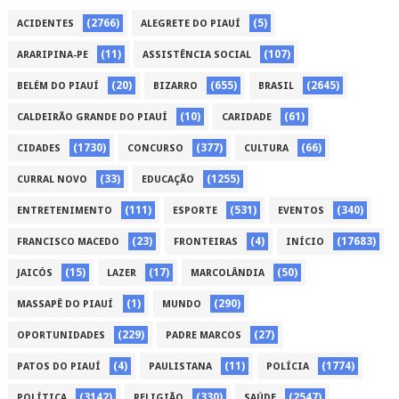
(2766)
(5)
ACIDENTES
ALEGRETE DO PIAUÍ
(11)
(107)
ARARIPINA-PE
ASSISTÊNCIA SOCIAL
(20)
(655)
(2645)
BELÉM DO PIAUÍ
BIZARRO
BRASIL
(10)
(61)
CALDEIRÃO GRANDE DO PIAUÍ
CARIDADE
(1730)
(377)
(66)
CIDADES
CONCURSO
CULTURA
(33)
(1255)
CURRAL NOVO
EDUCAÇÃO
(111)
(531)
(340)
ENTRETENIMENTO
ESPORTE
EVENTOS
(23)
(4)
(17683)
FRANCISCO MACEDO
FRONTEIRAS
INÍCIO
(15)
(17)
(50)
JAICÓS
LAZER
MARCOLÂNDIA
(1)
(290)
MASSAPÊ DO PIAUÍ
MUNDO
(229)
(27)
OPORTUNIDADES
PADRE MARCOS
(4)
(11)
(1774)
PATOS DO PIAUÍ
PAULISTANA
POLÍCIA
(3142)
(330)
(2547)
POLÍTICA
RELIGIÃO
SAÚDE