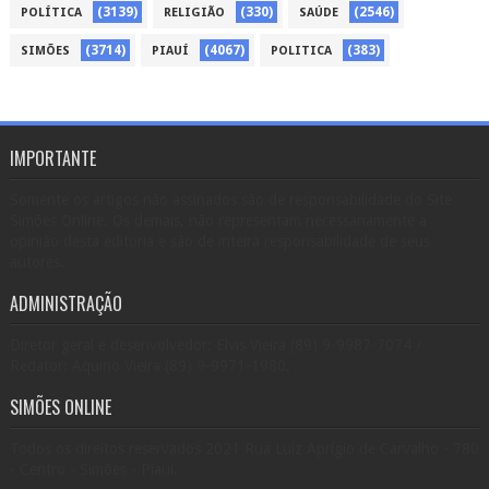
(3139)
(330)
(2546)
POLÍTICA
RELIGIÃO
SAÚDE
(3714)
(4067)
(383)
SIMÕES
PIAUÍ
POLITICA
IMPORTANTE
Somente os artigos não assinados são de responsabilidade do Site
Simões Online. Os demais, não representam necessariamente a
opinião desta editoria e são de inteira responsabilidade de seus
autores.
ADMINISTRAÇÃO
Diretor geral e desenvolvedor: Elvis Vieira (89) 9-9987-7074 /
Redator: Aquino Vieira (89) 9-9971-1980.
SIMÕES ONLINE
Todos os direitos reservados 2021 Rua Luiz Aprígio de Carvalho - 780
- Centro - Simões - Piauí.