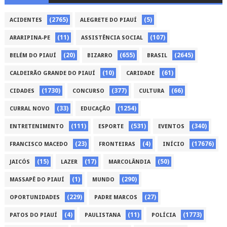
(2765)
(5)
ACIDENTES
ALEGRETE DO PIAUÍ
(11)
(107)
ARARIPINA-PE
ASSISTÊNCIA SOCIAL
(20)
(655)
(2645)
BELÉM DO PIAUÍ
BIZARRO
BRASIL
(10)
(61)
CALDEIRÃO GRANDE DO PIAUÍ
CARIDADE
(1730)
(377)
(66)
CIDADES
CONCURSO
CULTURA
(33)
(1254)
CURRAL NOVO
EDUCAÇÃO
(111)
(531)
(340)
ENTRETENIMENTO
ESPORTE
EVENTOS
(23)
(4)
(17676)
FRANCISCO MACEDO
FRONTEIRAS
INÍCIO
(15)
(17)
(50)
JAICÓS
LAZER
MARCOLÂNDIA
(1)
(290)
MASSAPÊ DO PIAUÍ
MUNDO
(229)
(27)
OPORTUNIDADES
PADRE MARCOS
(4)
(11)
(1773)
PATOS DO PIAUÍ
PAULISTANA
POLÍCIA