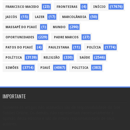
(23)
(4)
(17676)
FRANCISCO MACEDO
FRONTEIRAS
INÍCIO
(15)
(17)
(50)
JAICÓS
LAZER
MARCOLÂNDIA
(1)
(290)
MASSAPÊ DO PIAUÍ
MUNDO
(229)
(27)
OPORTUNIDADES
PADRE MARCOS
(4)
(11)
(1774)
PATOS DO PIAUÍ
PAULISTANA
POLÍCIA
(3139)
(330)
(2546)
POLÍTICA
RELIGIÃO
SAÚDE
(3714)
(4067)
(383)
SIMÕES
PIAUÍ
POLITICA
IMPORTANTE
Somente os artigos não assinados são de responsabilidade do Site
Simões Online. Os demais, não representam necessariamente a
opinião desta editoria e são de inteira responsabilidade de seus
autores.