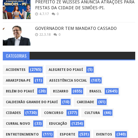
PREFEITO ZÉ WLISSES ANUNCIA ATRAÇÕES PARA
FESTAS DA CIDADE DE SIMÕES-PI.
4.7.17
0
GOVERNADOR TEM MANDATO CASSADO
22.3.18
0
CATEGORIAS
(2765)
(5)
ACIDENTES
ALEGRETE DO PIAUÍ
(11)
(107)
ARARIPINA-PE
ASSISTÊNCIA SOCIAL
(20)
(655)
(2645)
BELÉM DO PIAUÍ
BIZARRO
BRASIL
(10)
(61)
CALDEIRÃO GRANDE DO PIAUÍ
CARIDADE
(1730)
(377)
(66)
CIDADES
CONCURSO
CULTURA
(33)
(1254)
CURRAL NOVO
EDUCAÇÃO
(111)
(531)
(340)
ENTRETENIMENTO
ESPORTE
EVENTOS