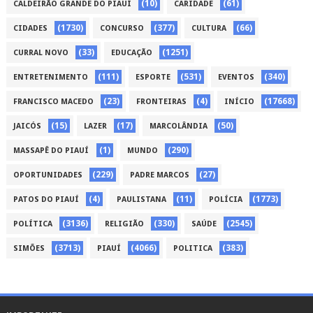
(10)
(61)
CALDEIRÃO GRANDE DO PIAUÍ
CARIDADE
(1730)
(377)
(66)
CIDADES
CONCURSO
CULTURA
(33)
(1251)
CURRAL NOVO
EDUCAÇÃO
(111)
(531)
(340)
ENTRETENIMENTO
ESPORTE
EVENTOS
(23)
(4)
(17668)
FRANCISCO MACEDO
FRONTEIRAS
INÍCIO
(15)
(17)
(50)
JAICÓS
LAZER
MARCOLÂNDIA
(1)
(290)
MASSAPÊ DO PIAUÍ
MUNDO
(229)
(27)
OPORTUNIDADES
PADRE MARCOS
(4)
(11)
(1773)
PATOS DO PIAUÍ
PAULISTANA
POLÍCIA
(3136)
(330)
(2545)
POLÍTICA
RELIGIÃO
SAÚDE
(3713)
(4066)
(383)
SIMÕES
PIAUÍ
POLITICA