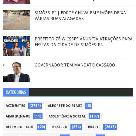
SIMÕES-PI | FORTE CHUVA EM SIMÕES DEIXA
VÁRIAS RUAS ALAGADAS
PREFEITO ZÉ WLISSES ANUNCIA ATRAÇÕES PARA
FESTAS DA CIDADE DE SIMÕES-PI.
GOVERNADOR TEM MANDATO CASSADO
CATEGORIAS
(2764)
(5)
ACIDENTES
ALEGRETE DO PIAUÍ
(11)
(107)
ARARIPINA-PE
ASSISTÊNCIA SOCIAL
(20)
(654)
(2645)
BELÉM DO PIAUÍ
BIZARRO
BRASIL